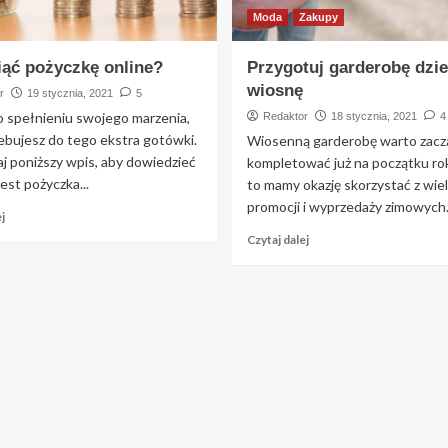
Moda
Zakupy
iąć pożyczkę online?
Przygotuj garderobę dzi
wiosnę
r
19 stycznia, 2021
5
o spełnieniu swojego marzenia,
Redaktor
18 stycznia, 2021
4
ebujesz do tego ekstra gotówki.
Wiosenną garderobę warto zacz
j poniższy wpis, aby dowiedzieć
kompletować już na początku rok
jest pożyczka...
to mamy okazję skorzystać z wie
promocji i wyprzedaży zimowych..
j
Czytaj dalej