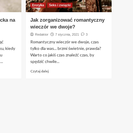
Erotyka
Seks i związki
ecka na
Jak zorganizować romantyczny
wieczór we dwoje?
Redaktor
7 stycznia, 2021
3
ąć
Romantyczny wieczór we dwoje, czas
u, kiedy
tylko dla was... brzmi świetnie, prawda?
lu
Warto co jakiś czas znaleźć czas, by
..
spędzić chwile...
Czytaj dalej