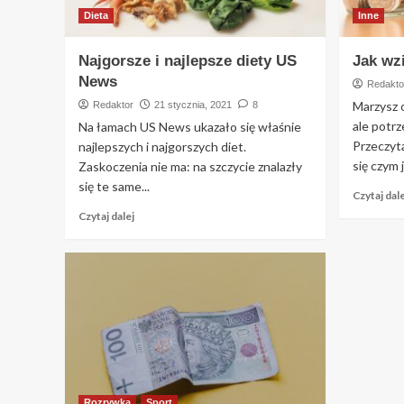
Dieta
Inne
Najgorsze i najlepsze diety US
Jak wz
News
Redakto
Marzysz 
Redaktor
21 stycznia, 2021
8
ale potrz
Na łamach US News ukazało się właśnie
Przeczyta
najlepszych i najgorszych diet.
się czym 
Zaskoczenia nie ma: na szczycie znalazły
się te same...
Czytaj dale
Czytaj dalej
Rozrywka
Sport