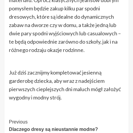
pomysłem będzie zakup kilku par spodni
dresowych, które są idealne do dynamicznych
zabaw na dworze czy w domu, a także jedną lub
dwie pary spodni wyjściowych lub casualowych –
te będą odpowiednie zarówno do szkoły, jak i na
różnego rodzaju okazje rodzinne.
Już dziś zacznijmy kompletować jesienną
garderobę dziecka, aby wraz z nadejściem
pierwszych cieplejszych dni maluch mógł założyć
wygodny i modny strój.
Continue
Previous
Dlaczego dresy są nieustannie modne?
Reading