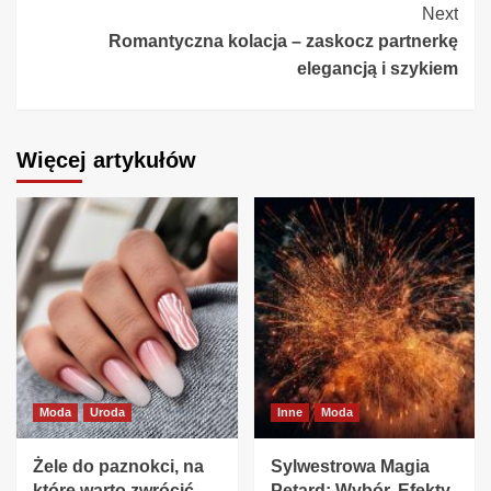
Next
Romantyczna kolacja – zaskocz partnerkę
elegancją i szykiem
Więcej artykułów
Moda
Uroda
Inne
Moda
Żele do paznokci, na
Sylwestrowa Magia
które warto zwrócić
Petard: Wybór, Efekty