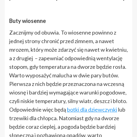
Buty wiosenne
Zacznijmy od obuwia. To wiosenne powinno z
jednej strony chronić przed zimnem, a nawet
mrozem, który może zdarzyć się nawet w kwietniu,
a z drugiej – zapewniać odpowiednią wentylację
stopom, gdy temperatura na dworze będzie rosła.
Warto wyposażyć malucha w dwie pary butów.
Pierwsza z nich będzie przeznaczona na wczesną
wiosnę i bardziej wymagające warunki pogodowe,
czyli niskie temperatury, silny wiatr, deszcz i błoto.
Odpowiednie więc będą
botki dla dziewczynki
lub
trzewiki dla chłopca. Natomiast gdy na dworze
będzie coraz cieplej, a pogoda będzie bardziej
słoneczna i pozbawiona opadów, warto