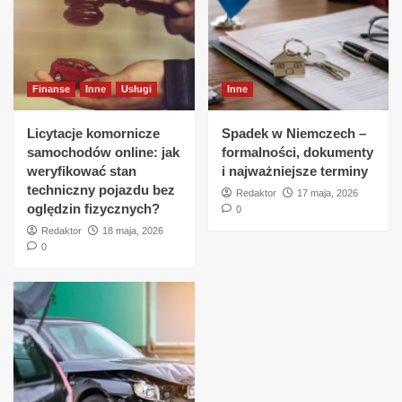
Finanse
Inne
Usługi
Inne
Licytacje komornicze
Spadek w Niemczech –
samochodów online: jak
formalności, dokumenty
weryfikować stan
i najważniejsze terminy
techniczny pojazdu bez
Redaktor
17 maja, 2026
oględzin fizycznych?
0
Redaktor
18 maja, 2026
0