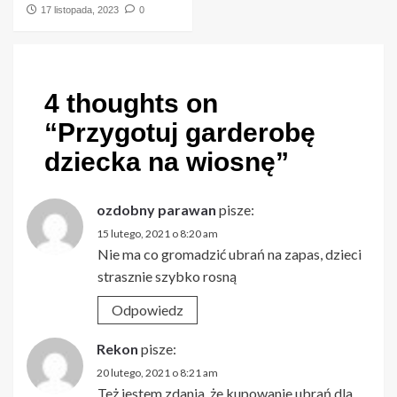
17 listopada, 2023
0
4 thoughts on
“
Przygotuj garderobę
dziecka na wiosnę
”
ozdobny parawan
pisze:
15 lutego, 2021 o 8:20 am
Nie ma co gromadzić ubrań na zapas, dzieci
strasznie szybko rosną
Odpowiedz
Rekon
pisze:
20 lutego, 2021 o 8:21 am
Też jestem zdania, że kupowanie ubrań dla