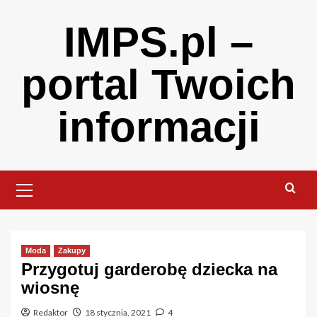
Skip
IMPS.pl –
to
content
portal Twoich
informacji
Primary
Menu
Moda
Zakupy
Przygotuj garderobę dziecka na
wiosnę
Redaktor
18 stycznia, 2021
4