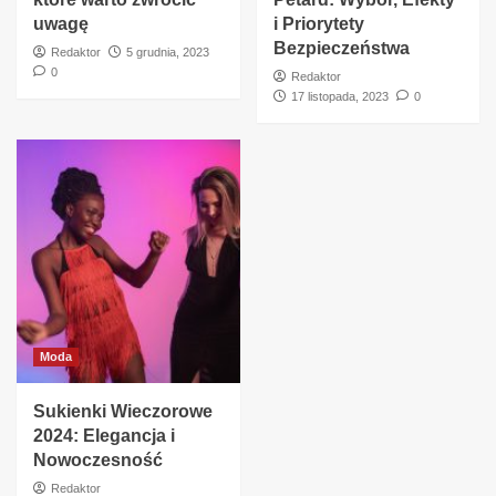
uwagę
i Priorytety
Bezpieczeństwa
Redaktor
5 grudnia, 2023
0
Redaktor
17 listopada, 2023
0
Moda
Sukienki Wieczorowe
2024: Elegancja i
Nowoczesność
Redaktor