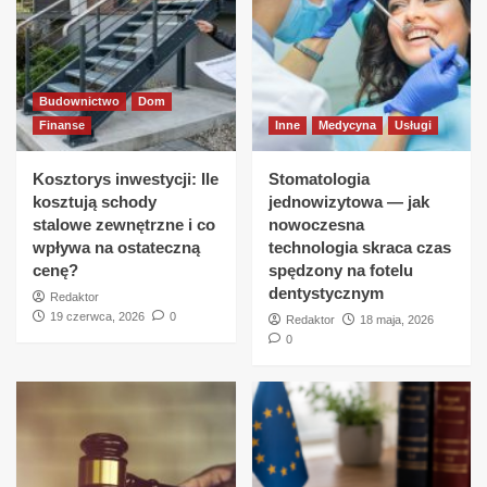
Budownictwo
Dom
Finanse
Inne
Medycyna
Usługi
Kosztorys inwestycji: Ile
Stomatologia
kosztują schody
jednowizytowa — jak
stalowe zewnętrzne i co
nowoczesna
wpływa na ostateczną
technologia skraca czas
cenę?
spędzony na fotelu
dentystycznym
Redaktor
19 czerwca, 2026
0
Redaktor
18 maja, 2026
0