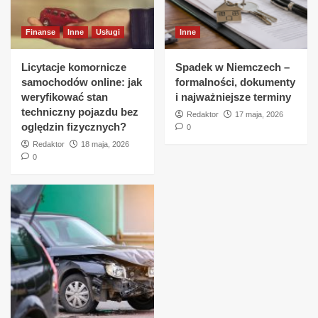
Finanse
Inne
Usługi
Inne
Licytacje komornicze
Spadek w Niemczech –
samochodów online: jak
formalności, dokumenty
weryfikować stan
i najważniejsze terminy
techniczny pojazdu bez
Redaktor
17 maja, 2026
oględzin fizycznych?
0
Redaktor
18 maja, 2026
0