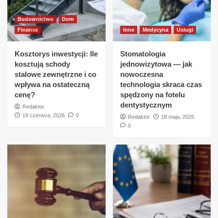
Budownictwo
Dom
Finanse
Inne
Medycyna
Usługi
Kosztorys inwestycji: Ile
Stomatologia
kosztują schody
jednowizytowa — jak
stalowe zewnętrzne i co
nowoczesna
wpływa na ostateczną
technologia skraca czas
cenę?
spędzony na fotelu
dentystycznym
Redaktor
19 czerwca, 2026
0
Redaktor
18 maja, 2026
0