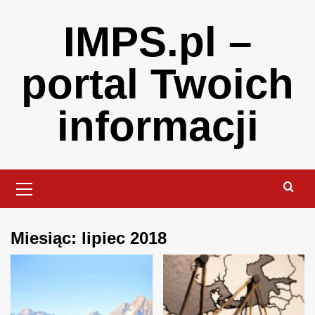
Skip
IMPS.pl –
to
content
portal Twoich
informacji
Primary
Menu
Miesiąc:
lipiec 2018