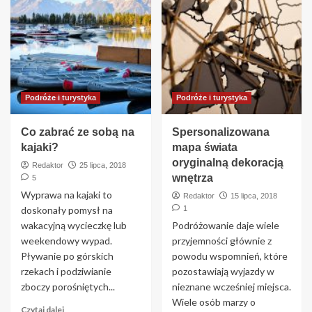
Podróże i turystyka
Podróże i turystyka
Co zabrać ze sobą na
Spersonalizowana
kajaki?
mapa świata
oryginalną dekoracją
Redaktor
25 lipca, 2018
wnętrza
5
Wyprawa na kajaki to
Redaktor
15 lipca, 2018
doskonały pomysł na
1
wakacyjną wycieczkę lub
Podróżowanie daje wiele
weekendowy wypad.
przyjemności głównie z
Pływanie po górskich
powodu wspomnień, które
rzekach i podziwianie
pozostawiają wyjazdy w
zboczy porośniętych...
nieznane wcześniej miejsca.
Wiele osób marzy o
Czytaj dalej