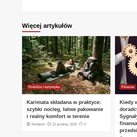
Reading
Więcej artykułów
Podróże i turystyka
Finanse
Karimata składana w praktyce:
Kiedy w
szybki nocleg, łatwe pakowanie
doradc
i realny komfort w terenie
Sygnał
finansa
Redaktor
22 grudnia, 2025
0
przeds