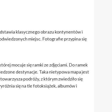
edstawia klasycznego obrazu kontynentów i
 odwiedzonych miejsc. Fotografie przypina się
órej mocuje się ramki ze zdjęciami. Do ramek
wiedzone destynacje. Taka nietypowa mapa jest
owarzysza podróży, z którym zwiedziło się
yróżnia się na tle fotoksiążek, albumów i