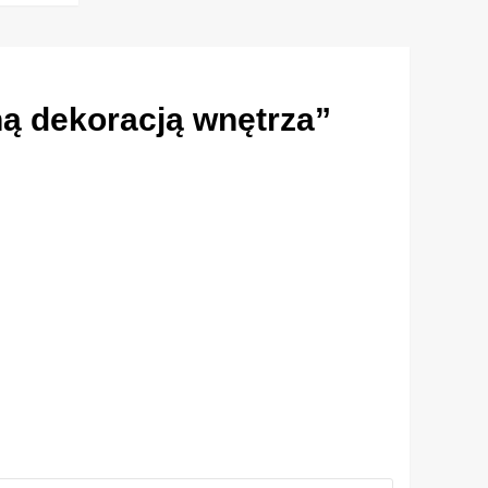
ą dekoracją wnętrza
”