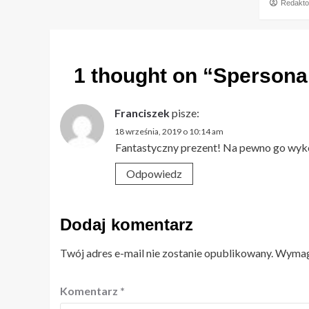
Redakto
1 thought on “
Spersonal
Franciszek
pisze:
18 września, 2019 o 10:14 am
Fantastyczny prezent! Na pewno go wyko
Odpowiedz
Dodaj komentarz
Twój adres e-mail nie zostanie opublikowany.
Wymaga
Komentarz
*