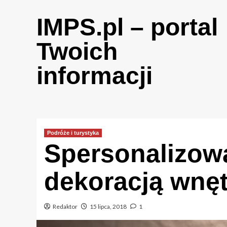
Skip
to
IMPS.pl – portal
content
Twoich
informacji
Podróże i turystyka
Spersonalizow
dekoracją wnęt
Redaktor
15 lipca, 2018
1