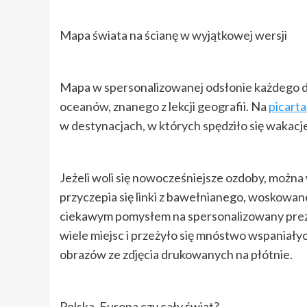
Mapa świata na ścianę w wyjątkowej wersji
Mapa w spersonalizowanej odsłonie każdego d
oceanów, znanego z lekcji geografii. Na
picarta
w destynacjach, w których spędziło się wakacje
Jeżeli woli się nowocześniejsze ozdoby, można
przyczepia się linki z bawełnianego, woskowan
ciekawym pomysłem na spersonalizowany prezen
wiele miejsc i przeżyło się mnóstwo wspaniałych
obrazów ze zdjęcia drukowanych na płótnie.
Polska, Europa czy cały świat?