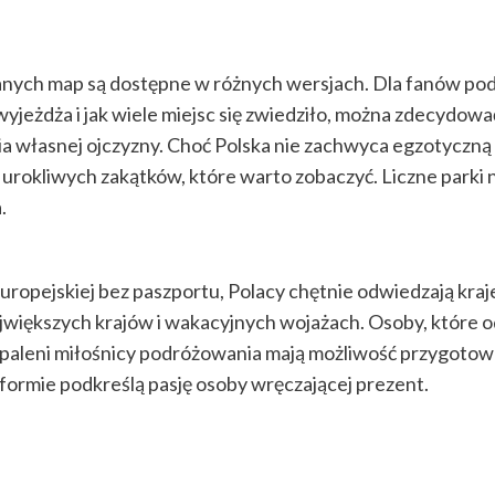
anych map są dostępne w różnych wersjach. Dla fanów pod
 wyjeżdża i jak wiele miejsc się zwiedziło, można zdecydow
a własnej ojczyzny. Choć Polska nie zachwyca egzotyczną 
 urokliwych zakątków, które warto zobaczyć. Liczne parki 
.
 Europejskiej bez paszportu, Polacy chętnie odwiedzają kr
ajwiększych krajów i wakacyjnych wojażach. Osoby, które 
paleni miłośnicy podróżowania mają możliwość przygotowa
j formie podkreślą pasję osoby wręczającej prezent.