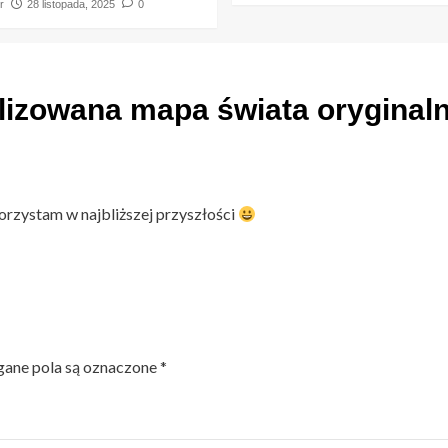
r
28 listopada, 2025
0
izowana mapa świata oryginaln
rzystam w najbliższej przyszłości
ne pola są oznaczone
*