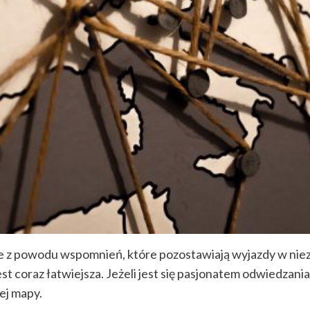
 z powodu wspomnień, które pozostawiają wyjazdy w niez
est coraz łatwiejsza. Jeżeli jest się pasjonatem odwiedzan
ej mapy.