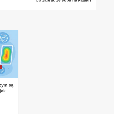
Co zabrać ze sobą na kajaki?
a
Czym są
jak