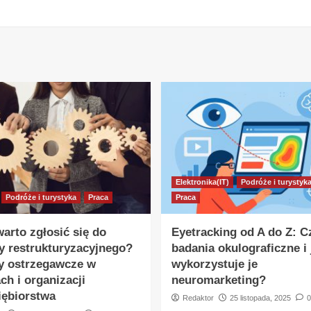
Elektronika(IT)
Podróże i turystyk
Podróże i turystyka
Praca
Praca
arto zgłosić się do
Eyetracking od A do Z: 
y restrukturyzacyjnego?
badania okulograficzne i 
y ostrzegawcze w
wykorzystuje je
ch i organizacji
neuromarketing?
iębiorstwa
Redaktor
25 listopada, 2025
0