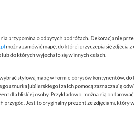
nia przypomina o odbytych podróżach. Dekoracja nie prz
.pl
można zamówić mapę, do której przyczepia się zdjęcia z
 lub do których wyjechało się w innych celach.
 wybrać stylową mapę w formie obrysów kontynentów, do kt
ego sznurka jubilerskiego i za ich pomocą zaznacza się od
t dla bliskiej osoby. Przykładowo, można nią obdarować t
 przygód. Jest to oryginalny prezent ze zdjęciami, który w