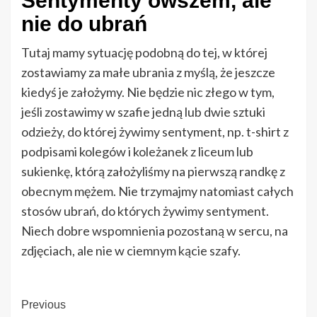
Sentymenty owszem, ale
nie do ubrań
Tutaj mamy sytuację podobną do tej, w której
zostawiamy za małe ubrania z myślą, że jeszcze
kiedyś je założymy. Nie będzie nic złego w tym,
jeśli zostawimy w szafie jedną lub dwie sztuki
odzieży, do której żywimy sentyment, np. t-shirt z
podpisami kolegów i koleżanek z liceum lub
sukienkę, którą założyliśmy na pierwszą randkę z
obecnym mężem. Nie trzymajmy natomiast całych
stosów ubrań, do których żywimy sentyment.
Niech dobre wspomnienia pozostaną w sercu, na
zdjęciach, ale nie w ciemnym kącie szafy.
Continue
Previous