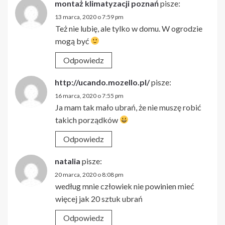
montaż klimatyzacji poznań
pisze:
13 marca, 2020 o 7:59 pm
Też nie lubię, ale tylko w domu. W ogrodzie
mogą być
Odpowiedz
http://ucando.mozello.pl/
pisze:
16 marca, 2020 o 7:55 pm
Ja mam tak mało ubrań, że nie muszę robić
takich porządków
Odpowiedz
natalia
pisze:
20 marca, 2020 o 8:08 pm
według mnie człowiek nie powinien mieć
więcej jak 20 sztuk ubrań
Odpowiedz