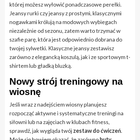
której możesz wyłowić ponadczasowe perełki.
Jeansy rurki czy jeansy z prostymi, klasycznymi
nogawkami królują na modowych wybiegach
niezależnie od sezonu, zatem warto trzymać w
szafie parę, która jest odpowiednio dobrana do
twojej sylwetki. Klasyczne jeansy zestawisz
zarówno z elegancką koszulą, jak i ze sportowym t-
shirtem lub gładką bluzką.
Nowy strój treningowy na
wiosnę
Jeśli wraz z nadejściem wiosny planujesz
rozpocząć aktywne i systematyczne treningi na
siłowni lub na zajęciach w klubach fitness,
sprawdź, jak wygląda twój
zestaw do ćwiczeń
.
Może się bowiem okazać, że zarówno
buty