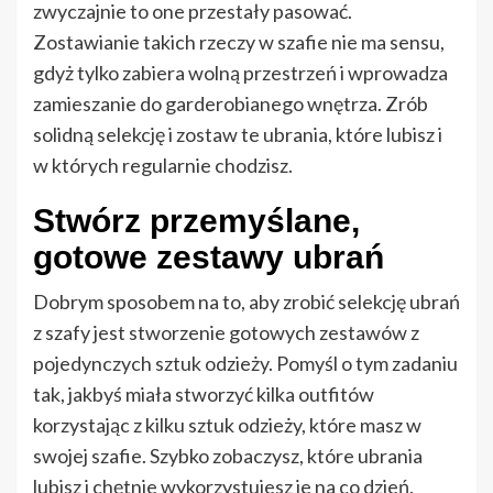
zwyczajnie to one przestały pasować.
Zostawianie takich rzeczy w szafie nie ma sensu,
gdyż tylko zabiera wolną przestrzeń i wprowadza
zamieszanie do garderobianego wnętrza. Zrób
solidną selekcję i zostaw te ubrania, które lubisz i
w których regularnie chodzisz.
Stwórz przemyślane,
gotowe zestawy ubrań
Dobrym sposobem na to, aby zrobić selekcję ubrań
z szafy jest stworzenie gotowych zestawów z
pojedynczych sztuk odzieży. Pomyśl o tym zadaniu
tak, jakbyś miała stworzyć kilka outfitów
korzystając z kilku sztuk odzieży, które masz w
swojej szafie. Szybko zobaczysz, które ubrania
lubisz i chętnie wykorzystujesz je na co dzień.