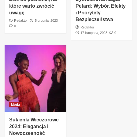
które warto zwrócić
Petard: Wybór, Efekty
uwagę
i Priorytety
Bezpieczeństwa
Redaktor
5 grudnia, 2023
0
Redaktor
17 listopada, 2023
0
Moda
Sukienki Wieczorowe
2024: Elegancja i
Nowoczesność