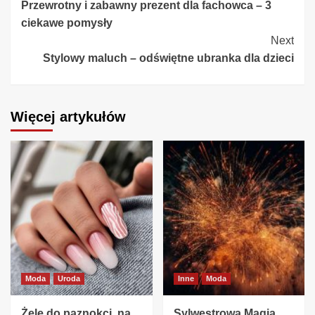
Przewrotny i zabawny prezent dla fachowca – 3
Reading
ciekawe pomysły
Next
Stylowy maluch – odświętne ubranka dla dzieci
Więcej artykułów
Moda
Uroda
Inne
Moda
Żele do paznokci, na
Sylwestrowa Magia