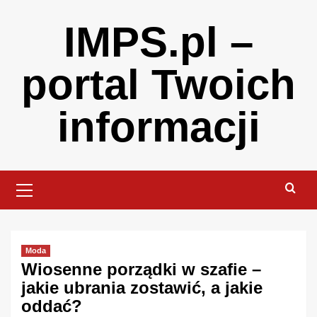
Skip
IMPS.pl –
to
content
portal Twoich
informacji
Primary
Menu
Moda
Wiosenne porządki w szafie –
jakie ubrania zostawić, a jakie
oddać?