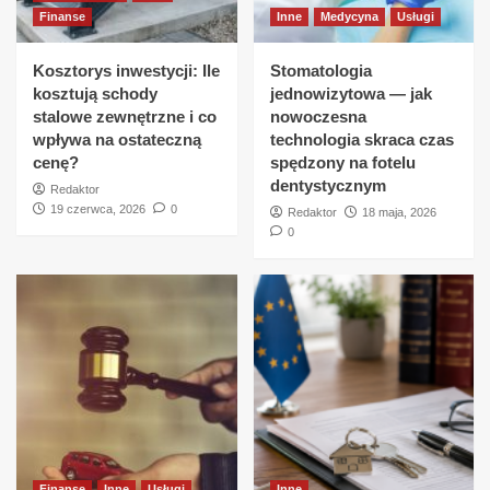
Finanse
Inne
Medycyna
Usługi
Kosztorys inwestycji: Ile
Stomatologia
kosztują schody
jednowizytowa — jak
stalowe zewnętrzne i co
nowoczesna
wpływa na ostateczną
technologia skraca czas
cenę?
spędzony na fotelu
dentystycznym
Redaktor
19 czerwca, 2026
0
Redaktor
18 maja, 2026
0
Finanse
Inne
Usługi
Inne