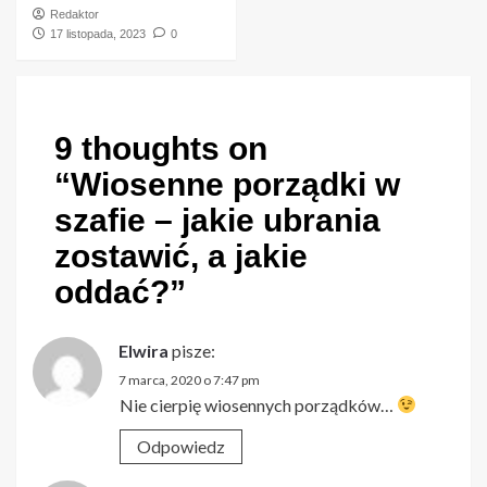
Redaktor
17 listopada, 2023
0
9 thoughts on
“
Wiosenne porządki w
szafie – jakie ubrania
zostawić, a jakie
oddać?
”
Elwira
pisze:
7 marca, 2020 o 7:47 pm
Nie cierpię wiosennych porządków…
Odpowiedz