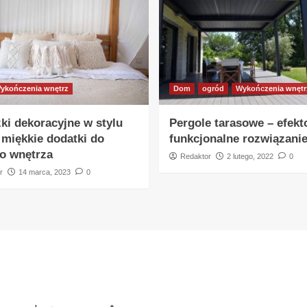
ykończenia wnętrz
Dom
ogród
Wykończenia wnętr
ki dekoracyjne w stylu
Pergole tarasowe – efekt
 miękkie dodatki do
funkcjonalne rozwiązani
o wnętrza
Redaktor
2 lutego, 2022
0
r
14 marca, 2023
0