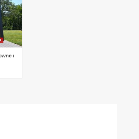
z
owne i
e