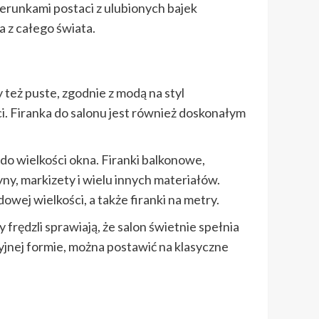
zerunkami postaci z ulubionych bajek
a z całego świata.
 też puste, zgodnie z modą na styl
ci. Firanka do salonu jest również doskonałym
do wielkości okna. Firanki balkonowe,
ny, markizety i wielu innych materiałów.
ej wielkości, a także firanki na metry.
 frędzli sprawiają, że salon świetnie spełnia
cyjnej formie, można postawić na klasyczne