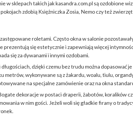
nie w sklepach takich jak kasandra.com.pl są ozdobione wi
 pokojach zdobią Księżniczka Zosia, Nemo czy też zwierzęt
 i zastępowane roletami. Często okna w salonie pozostawały
e prezentują się estetycznie i zapewniają więcej intymnoś
pada się za dywanami i innymi ozdobami.
i długościach, dzięki czemu bez trudu można dopasować je 
lku metrów, wykonywane są z żakardu, woalu, tiulu, organdy
towywane na specjalne zamówienie oraz na okna standardow
Bogate dekoracje w postaci draperii, żabotów, koralików czy
owania w nim gości. Jeżeli woli się gładkie firany o trady
ronek.