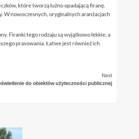
eczków, które tworzą luźno opadającą firanę.
any. W nowoczesnych, oryginalnych aranżacjach
y. Firanki tego rodzaju są wyjątkowo lekkie, a
szego prasowania. Łatwe jest również ich
Next
wietlenie do obiektów użyteczności publicznej