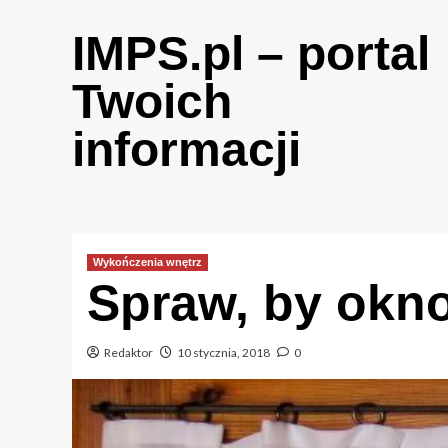
Skip
to
IMPS.pl – portal
content
Twoich
informacji
Wykończenia wnętrz
Spraw, by okno
Redaktor
10 stycznia, 2018
0