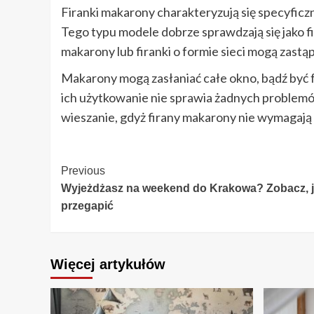
Firanki makarony charakteryzują się specyficz
Tego typu modele dobrze sprawdzają się jako f
makarony lub firanki o formie sieci mogą zastąpi
Makarony mogą zasłaniać całe okno, bądź być f
ich użytkowanie nie sprawia żadnych problemó
wieszanie, gdyż firany makarony nie wymagają
Continue
Previous
Wyjeżdżasz na weekend do Krakowa? Zobacz, ja
Reading
przegapić
Więcej artykułów