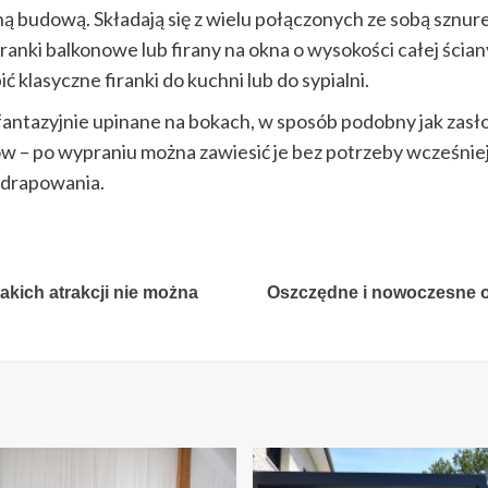
ną budową. Składają się z wielu połączonych ze sobą sznur
iranki balkonowe lub firany na okna o wysokości całej ści
ć klasyczne firanki do kuchni lub do sypialni.
antazyjnie upinane na bokach, w sposób podobny jak zasłon
w – po wypraniu można zawiesić je bez potrzeby wcześniej
 drapowania.
kich atrakcji nie można
Oszczędne i nowoczesne oś