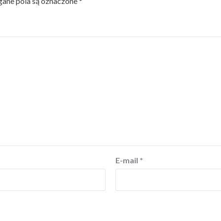
ne pola są oznaczone
*
E-mail
*