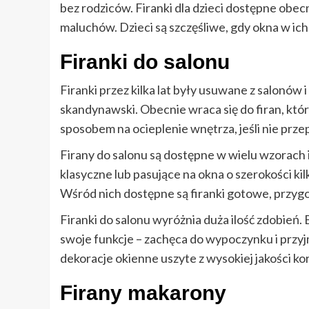
bez rodziców. Firanki dla dzieci dostępne obec
maluchów. Dzieci są szczęśliwe, gdy okna w ich
Firanki do salonu
Firanki przez kilka lat były usuwane z salonów
skandynawski. Obecnie wraca się do firan, któr
sposobem na ocieplenie wnętrza, jeśli nie prze
Firany do salonu są dostępne w wielu wzorach 
klasyczne lub pasujące na okna o szerokości ki
Wśród nich dostępne są firanki gotowe, przygo
Firanki do salonu wyróżnia duża ilość zdobień. 
swoje funkcje – zachęca do wypoczynku i przyjm
dekoracje okienne uszyte z wysokiej jakości ko
Firany makarony