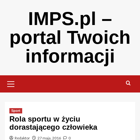
Skip
IMPS.pl –
to
content
portal Twoich
informacji
Primary
Menu
Sport
Rola sportu w życiu
dorastającego człowieka
Redaktor
27 maja, 2016
0