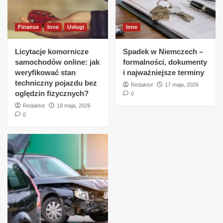
Finanse
Inne
Usługi
Inne
Licytacje komornicze
Spadek w Niemczech –
samochodów online: jak
formalności, dokumenty
weryfikować stan
i najważniejsze terminy
techniczny pojazdu bez
Redaktor
17 maja, 2026
oględzin fizycznych?
0
Redaktor
18 maja, 2026
0