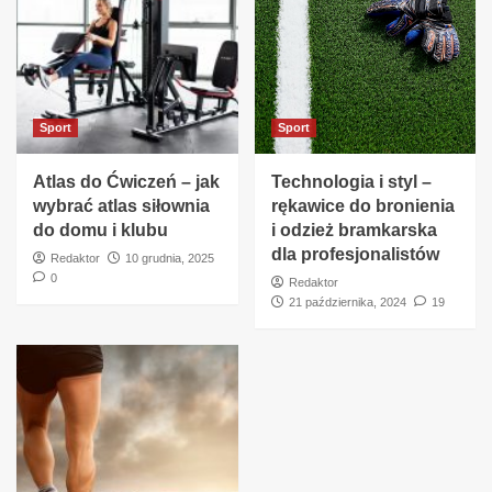
Sport
Sport
Atlas do Ćwiczeń – jak
Technologia i styl –
wybrać atlas siłownia
rękawice do bronienia
do domu i klubu
i odzież bramkarska
dla profesjonalistów
Redaktor
10 grudnia, 2025
0
Redaktor
21 października, 2024
19