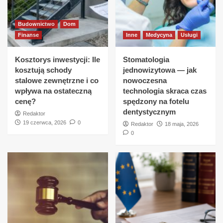
Budownictwo
Dom
Finanse
Inne
Medycyna
Usługi
Kosztorys inwestycji: Ile
Stomatologia
kosztują schody
jednowizytowa — jak
stalowe zewnętrzne i co
nowoczesna
wpływa na ostateczną
technologia skraca czas
cenę?
spędzony na fotelu
dentystycznym
Redaktor
19 czerwca, 2026
0
Redaktor
18 maja, 2026
0