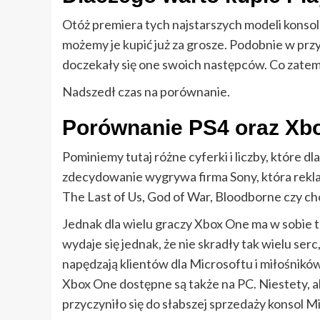
Otóż premiera tych najstarszych modeli konsol
możemy je kupić już za grosze. Podobnie w przy
doczekały się one swoich następców. Co zatem 
Nadszedł czas na porównanie.
Porównanie PS4 oraz Xb
Pominiemy tutaj różne cyferki i liczby, które d
zdecydowanie wygrywa firma Sony, która reklam
The Last of Us, God of War, Bloodborne czy 
Jednak dla wielu graczy Xbox One ma w sobie to
wydaje się jednak, że nie skradły tak wielu ser
napędzają klientów dla Microsoftu i miłośnikó
Xbox One dostępne są także na PC. Niestety, a
przyczyniło się do słabszej sprzedaży konsol M