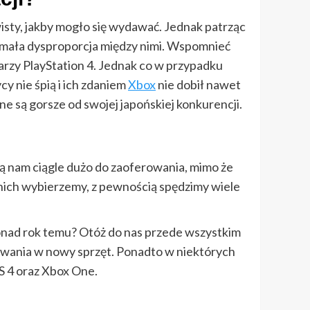
wisty, jakby mogło się wydawać. Jednak patrząc
e mała dysproporcja między nimi. Wspomnieć
arzy PlayStation 4. Jednak co w przypadku
cy nie śpią i ich zdaniem
Xbox
nie dobił nawet
ne są gorsze od swojej japońskiej konkurencji.
ją nam ciągle dużo do zaoferowania, mimo że
z nich wybierzemy, z pewnością spędzimy wiele
ponad rok temu? Otóż do nas przede wszystkim
towania w nowy sprzęt. Ponadto w niektórych
PS 4 oraz Xbox One.