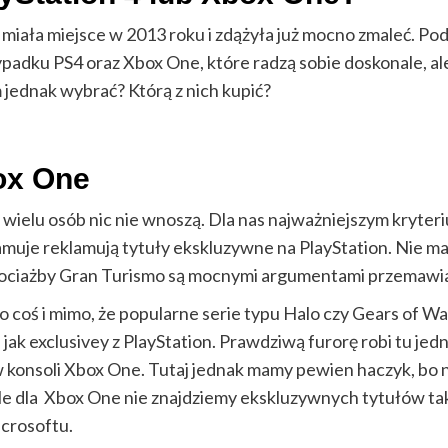
 miała miejsce w 2013 roku i zdążyła już mocno zmaleć. Po
padku PS4 oraz Xbox One, które radzą sobie doskonale, ale 
jednak wybrać? Którą z nich kupić?
ox One
la wielu osób nic nie wnoszą. Dla nas najważniejszym kryteri
uje reklamują tytuły ekskluzywne na PlayStation. Nie ma s
chociażby Gran Turismo są mocnymi argumentami przemawia
 coś i mimo, że popularne serie typu Halo czy Gears of War
c, jak exclusivey z PlayStation. Prawdziwą furorę robi tu je
w konsoli Xbox One. Tutaj jednak mamy pewien haczyk, bo n
le dla Xbox One nie znajdziemy ekskluzywnych tytułów tak 
icrosoftu.