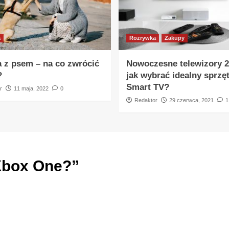
a
Rozrywka
Zakupy
 z psem – na co zwrócić
Nowoczesne telewizory 2
?
jak wybrać idealny sprzęt
Smart TV?
r
11 maja, 2022
0
Redaktor
29 czerwca, 2021
1
Xbox One?
”