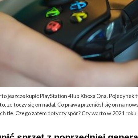
rto jeszcze kupić PlayStation 4 lub Xboxa Ona. Pojedynek
to, ze toczy się on nadal. Co prawa przeniósł się on na now
 w ich tle. Czego zatem dotyczy spór? Czy warto w 2021 ro
pić sprzęt z poprzedniej genera