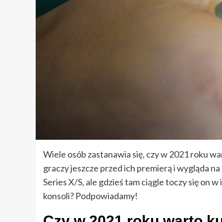
Wiele osób zastanawia się, czy w 2021 roku wa
graczy jeszcze przed ich premierą i wygląda na 
Series X/S, ale gdzieś tam ciągle toczy się on
konsoli? Podpowiadamy!
Czy w 2021 roku warto ku