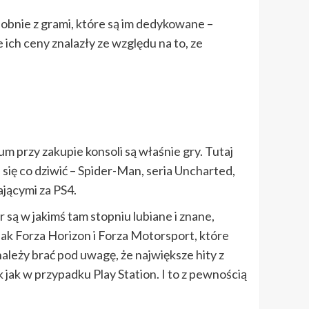
dobnie z grami, które są im dedykowane –
ich ceny znalazły ze względu na to, ze
um przy zakupie konsoli są właśnie gry. Tutaj
ię co dziwić – Spider-Man, seria Uncharted,
jącymi za PS4.
 są w jakimś tam stopniu lubiane i znane,
dnak Forza Horizon i Forza Motorsport, które
ależy brać pod uwagę, że największe hity z
jak w przypadku Play Station. I to z pewnością