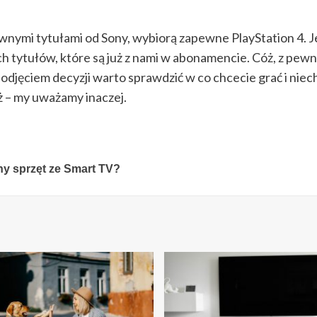
nymi tytułami od Sony, wybiorą zapewne PlayStation 4. J
 tytułów, które są już z nami w abonamencie. Cóż, z pewnoś
odjęciem decyzji warto sprawdzić w co chcecie grać i niec
óż – my uważamy inaczej.
ny sprzęt ze Smart TV?