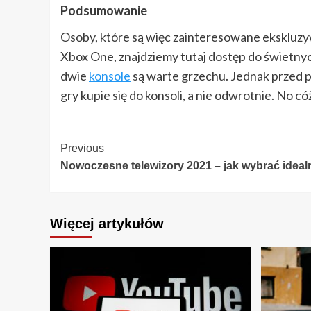
Podsumowanie
Osoby, które są więc zainteresowane ekskluzyw
Xbox One, znajdziemy tutaj dostęp do świetnych
dwie
konsole
są warte grzechu. Jednak przed p
gry kupie się do konsoli, a nie odwrotnie. No c
Continue
Previous
Nowoczesne telewizory 2021 – jak wybrać ideal
Reading
Więcej artykułów