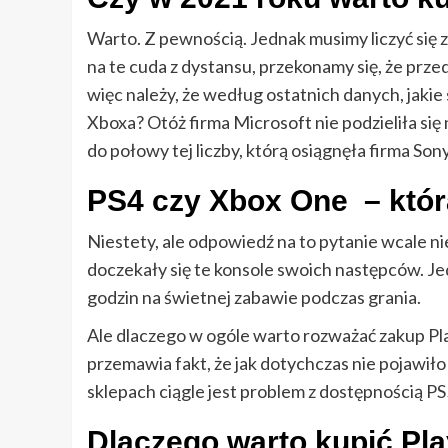
Warto. Z pewnością. Jednak musimy liczyć się 
na te cuda z dystansu, przekonamy się, że prz
więc należy, że według ostatnich danych, jaki
Xboxa? Otóż firma Microsoft nie podzieliła się 
do połowy tej liczby, którą osiągnęła firma Son
PS4 czy Xbox One – któr
Niestety, ale odpowiedź na to pytanie wcale ni
doczekały się te konsole swoich następców. Jed
godzin na świetnej zabawie podczas grania.
Ale dlaczego w ogóle warto rozważać zakup Pla
przemawia fakt, że jak dotychczas nie pojawił
sklepach ciągle jest problem z dostępnością PS
Dlaczego warto kupić Pla