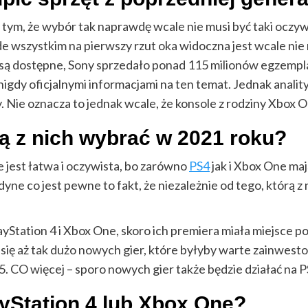
z tym, że wybór tak naprawdę wcale nie musi być taki oczy
ede wszystkim na pierwszy rzut oka widoczna jest wcale ni
e są dostępne, Sony sprzedało ponad 115 milionów egzempl
nigdy oficjalnymi informacjami na ten temat. Jednak anality
y. Nie oznacza to jednak wcale, że konsole z rodziny Xbox O
ą z nich wybrać w 2021 roku?
e jest łatwa i oczywista, bo zarówno
PS4
jak i Xbox One ma
yne co jest pewne to fakt, że niezależnie od tego, którą 
yStation 4 i Xbox One, skoro ich premiera miała miejsce 
o się aż tak dużo nowych gier, które byłyby warte zainwes
5. CO więcej – sporo nowych gier także będzie działać na 
yStation 4 lub Xbox One?