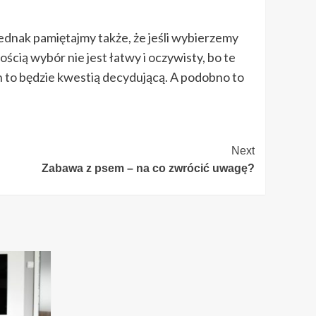
ednak pamiętajmy także, że jeśli wybierzemy
cią wybór nie jest łatwy i oczywisty, bo te
h to będzie kwestią decydującą. A podobno to
Next
Zabawa z psem – na co zwrócić uwagę?