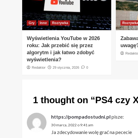
Gry
Inne
Rozrywka
Rozrywk
Wyświetlenia YouTube w 2026
Zabawa
roku: Jak przebić się przez
uwagę
algorytm i jak łatwo zdobyć
Redakto
wyświetlenia?
Redaktor
29 stycznia, 2026
0
1 thought on “
PS4 czy 
https://pompadostudni.pl
pisze:
30 marca, 2022 o 9:41 am
Ja zdecydowanie wolę grać na pececie