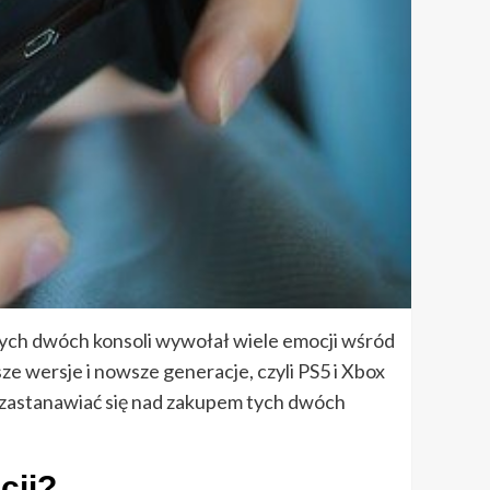
 tych dwóch konsoli wywołał wiele emocji wśród
sze wersje i nowsze generacje, czyli PS5 i Xbox
ku zastanawiać się nad zakupem tych dwóch
cji?