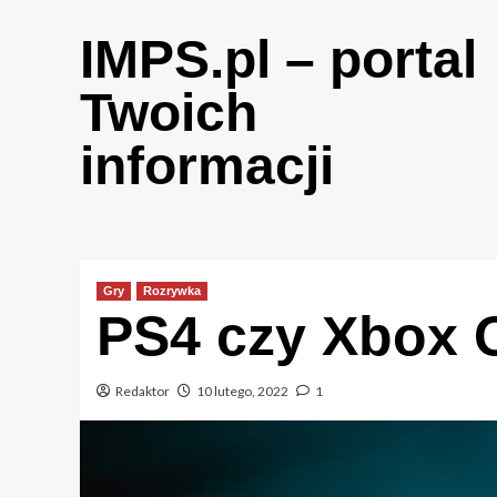
Skip
to
IMPS.pl – portal
content
Twoich
informacji
Gry
Rozrywka
PS4 czy Xbox 
Redaktor
10 lutego, 2022
1