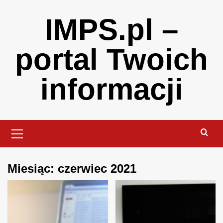
Skip
IMPS.pl –
to
content
portal Twoich
informacji
Primary
Menu
Miesiąc:
czerwiec 2021