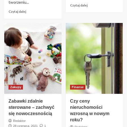
tworzeniu...
Czytaj dalej
Czytaj dalej
Zakupy
Finanse
Zabawki zdalnie
Czy ceny
sterowane – zachwyć
nieruchomości
się nowoczesnością
wzrosną w nowym
roku?
Redaktor
28 czerwca, 2021
1