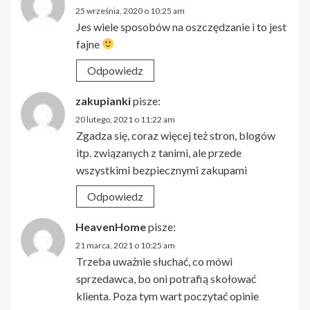
25 września, 2020 o 10:25 am
Jes wiele sposobów na oszczędzanie i to jest
fajne
Odpowiedz
zakupianki
pisze:
20 lutego, 2021 o 11:22 am
Zgadza się, coraz więcej też stron, blogów
itp. związanych z tanimi, ale przede
wszystkimi bezpiecznymi zakupami
Odpowiedz
HeavenHome
pisze:
21 marca, 2021 o 10:25 am
Trzeba uważnie słuchać, co mówi
sprzedawca, bo oni potrafią skołować
klienta. Poza tym wart poczytać opinie