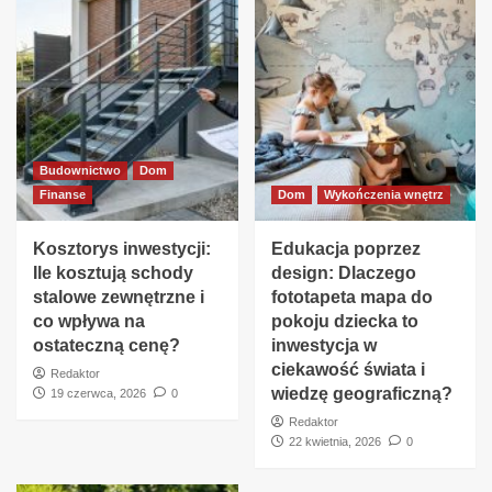
Budownictwo
Dom
Finanse
Dom
Wykończenia wnętrz
Kosztorys inwestycji:
Edukacja poprzez
Ile kosztują schody
design: Dlaczego
stalowe zewnętrzne i
fototapeta mapa do
co wpływa na
pokoju dziecka to
ostateczną cenę?
inwestycja w
ciekawość świata i
Redaktor
wiedzę geograficzną?
19 czerwca, 2026
0
Redaktor
22 kwietnia, 2026
0