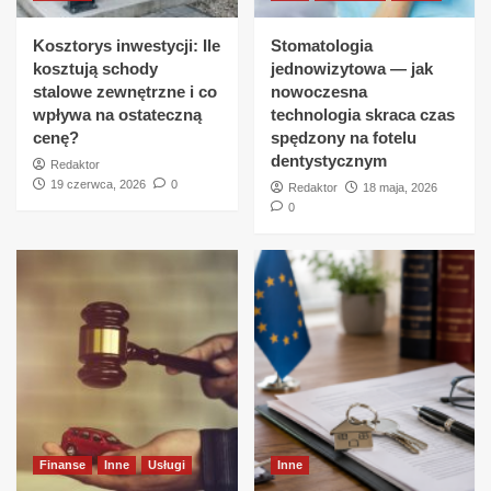
Kosztorys inwestycji: Ile
Stomatologia
kosztują schody
jednowizytowa — jak
stalowe zewnętrzne i co
nowoczesna
wpływa na ostateczną
technologia skraca czas
cenę?
spędzony na fotelu
dentystycznym
Redaktor
19 czerwca, 2026
0
Redaktor
18 maja, 2026
0
Finanse
Inne
Usługi
Inne