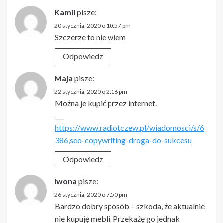
Kamil
pisze:
20 stycznia, 2020 o 10:57 pm
Szczerze to nie wiem
Odpowiedz
Maja
pisze:
22 stycznia, 2020 o 2:16 pm
Można je kupić przez internet.
___
https://www.radiotczew.pl/wiadomosci/s/6
386,seo-copywriting-droga-do-sukcesu
Odpowiedz
Iwona
pisze:
26 stycznia, 2020 o 7:50 pm
Bardzo dobry sposób – szkoda, że aktualnie
nie kupuję mebli. Przekażę go jednak