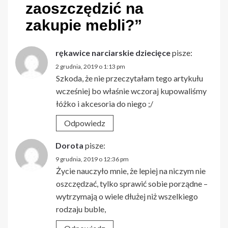
zaoszczędzić na
zakupie mebli?
”
rękawice narciarskie dziecięce
pisze:
2 grudnia, 2019 o 1:13 pm
Szkoda, że nie przeczytałam tego artykułu
wcześniej bo właśnie wczoraj kupowaliśmy
łóżko i akcesoria do niego ;/
Odpowiedz
Dorota
pisze:
9 grudnia, 2019 o 12:36 pm
Życie nauczyło mnie, że lepiej na niczym nie
oszczędzać, tylko sprawić sobie porządne –
wytrzymają o wiele dłużej niż wszelkiego
rodzaju buble,