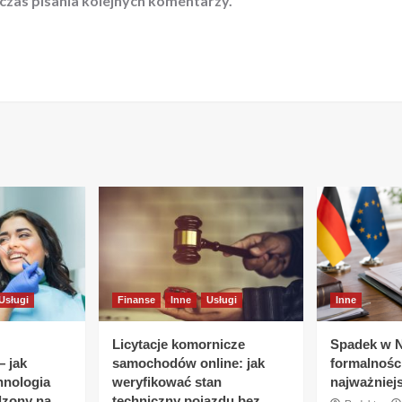
czas pisania kolejnych komentarzy.
Usługi
Finanse
Inne
Usługi
Inne
Licytacje komornicze
Spadek w 
 jak
samochodów online: jak
formalnośc
hnologia
weryfikować stan
najważniej
dzony na
techniczny pojazdu bez