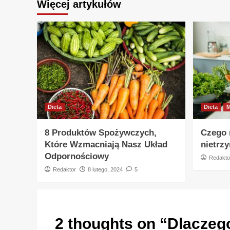
Więcej artykułów
Dieta
Dieta
M
8 Produktów Spożywczych,
Czego 
Które Wzmacniają Nasz Układ
nietrz
Odpornościowy
Redakto
Redaktor
8 lutego, 2024
5
2 thoughts on “
Dlaczego