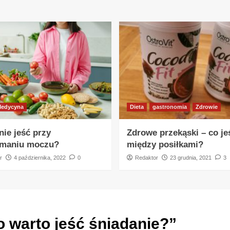
edycyna
Dieta
gastronomia
Zdrowie
nie jeść przy
Zdrowe przekąski – co je
ymaniu moczu?
między posiłkami?
r
4 października, 2022
0
Redaktor
23 grudnia, 2021
3
 warto jeść śniadanie?
”