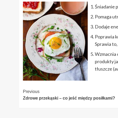
Śniadanie p
Pomaga utr
Dodaje ener
Poprawia ko
Sprawia to,
Wzmacnia od
produkty ja
tłuszcze (a
Continue
Previous
Zdrowe przekąski – co jeść między posiłkami?
Reading