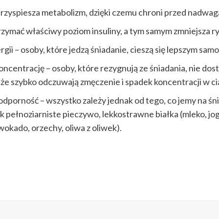
rzyspiesza metabolizm, dzięki czemu chroni przed nadwagą 
zymać właściwy poziom insuliny, a tym samym zmniejsza r
gii – osoby, które jedzą śniadanie, cieszą się lepszym sa
ncentrację – osoby, które rezygnują ze śniadania, nie dost
 że szybko odczuwają zmęczenie i spadek koncentracji w ci
porność – wszystko zależy jednak od tego, co jemy na śni
k pełnoziarniste pieczywo, lekkostrawne białka (mleko, jog
wokado, orzechy, oliwa z oliwek).