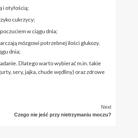
i otyłością;
yzyko cukrzycy;
mopoczuciem w ciągu dnia;
arczają mózgowi potrzebnej ilości glukozy.
ągu dnia;
adanie. Dlatego warto wybierać m.in. takie
urty, sery, jajka, chude wędliny) oraz zdrowe
Next
Czego nie jeść przy nietrzymaniu moczu?