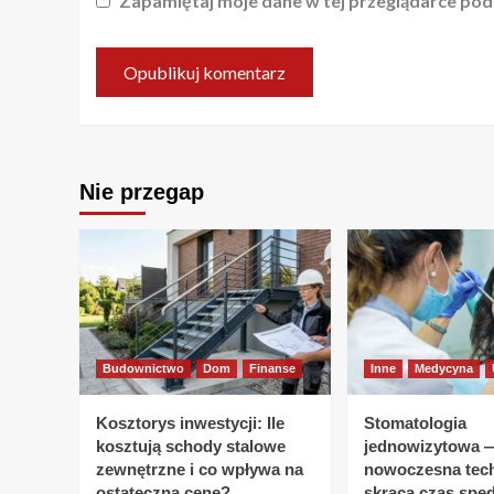
Zapamiętaj moje dane w tej przeglądarce pod
Nie przegap
Budownictwo
Dom
Finanse
Inne
Medycyna
Kosztorys inwestycji: Ile
Stomatologia
kosztują schody stalowe
jednowizytowa —
zewnętrzne i co wpływa na
nowoczesna tec
ostateczną cenę?
skraca czas spę