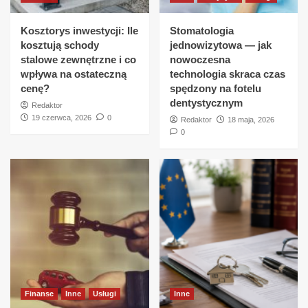
Kosztorys inwestycji: Ile
Stomatologia
kosztują schody
jednowizytowa — jak
stalowe zewnętrzne i co
nowoczesna
wpływa na ostateczną
technologia skraca czas
cenę?
spędzony na fotelu
dentystycznym
Redaktor
19 czerwca, 2026
0
Redaktor
18 maja, 2026
0
Finanse
Inne
Usługi
Inne