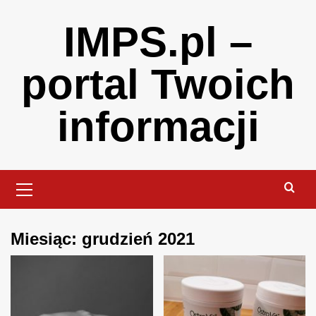
Skip
IMPS.pl –
to
content
portal Twoich
informacji
Primary
Menu
Miesiąc:
grudzień 2021