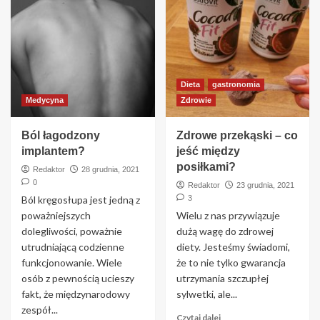
Dieta
gastronomia
Medycyna
Zdrowie
Ból łagodzony
Zdrowe przekąski – co
implantem?
jeść między
posiłkami?
Redaktor
28 grudnia, 2021
0
Redaktor
23 grudnia, 2021
Ból kręgosłupa jest jedną z
3
poważniejszych
Wielu z nas przywiązuje
dolegliwości, poważnie
dużą wagę do zdrowej
utrudniającą codzienne
diety. Jesteśmy świadomi,
funkcjonowanie. Wiele
że to nie tylko gwarancja
osób z pewnością ucieszy
utrzymania szczupłej
fakt, że międzynarodowy
sylwetki, ale...
zespół...
Czytaj dalej