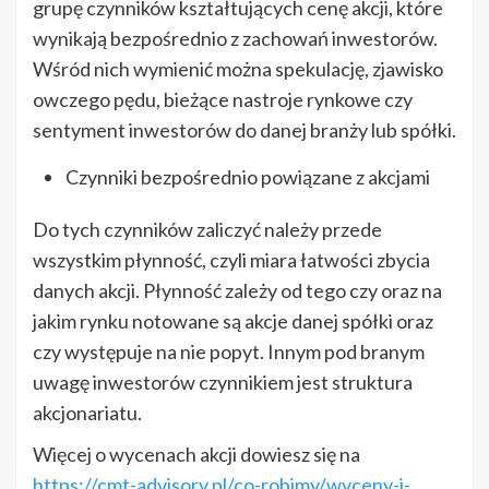
grupę czynników kształtujących cenę akcji, które
wynikają bezpośrednio z zachowań inwestorów.
Wśród nich wymienić można spekulację, zjawisko
owczego pędu, bieżące nastroje rynkowe czy
sentyment inwestorów do danej branży lub spółki.
Czynniki bezpośrednio powiązane z akcjami
Do tych czynników zaliczyć należy przede
wszystkim płynność, czyli miara łatwości zbycia
danych akcji. Płynność zależy od tego czy oraz na
jakim rynku notowane są akcje danej spółki oraz
czy występuje na nie popyt. Innym pod branym
uwagę inwestorów czynnikiem jest struktura
akcjonariatu.
Więcej o wycenach akcji dowiesz się na
https://cmt-advisory.pl/co-robimy/wyceny-i-