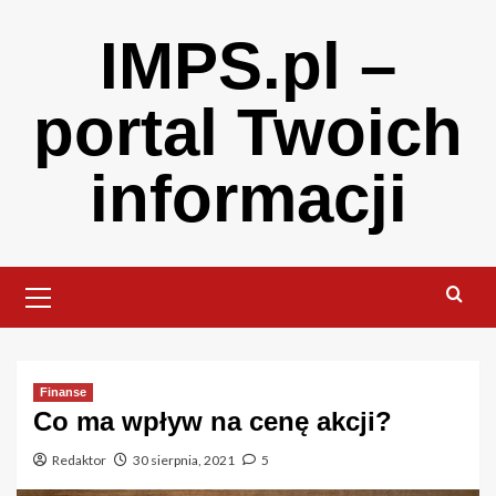
Skip
IMPS.pl –
to
content
portal Twoich
informacji
Primary
Menu
Finanse
Co ma wpływ na cenę akcji?
Redaktor
30 sierpnia, 2021
5