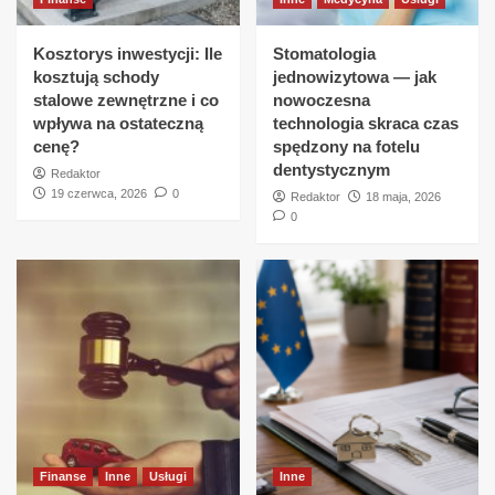
Kosztorys inwestycji: Ile
Stomatologia
kosztują schody
jednowizytowa — jak
stalowe zewnętrzne i co
nowoczesna
wpływa na ostateczną
technologia skraca czas
cenę?
spędzony na fotelu
dentystycznym
Redaktor
19 czerwca, 2026
0
Redaktor
18 maja, 2026
0
Finanse
Inne
Usługi
Inne