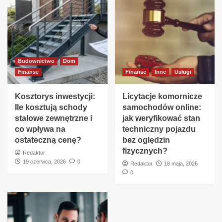
Budownictwo
Dom
Finanse
Finanse
Inne
Usługi
Kosztorys inwestycji:
Licytacje komornicze
Ile kosztują schody
samochodów online:
stalowe zewnętrzne i
jak weryfikować stan
co wpływa na
techniczny pojazdu
ostateczną cenę?
bez oględzin
fizycznych?
Redaktor
19 czerwca, 2026
0
Redaktor
18 maja, 2026
0