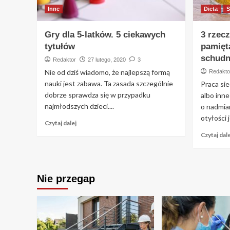
Inne
Dieta
S
Gry dla 5-latków. 5 ciekawych
3 rzec
tytułów
pamięt
schudn
Redaktor
27 lutego, 2020
3
Nie od dziś wiadomo, że najlepszą formą
Redakto
nauki jest zabawa. Ta zasada szczególnie
Praca sie
dobrze sprawdza się w przypadku
albo inne
najmłodszych dzieci....
o nadmia
otyłości j
Czytaj dalej
Czytaj dale
Nie przegap