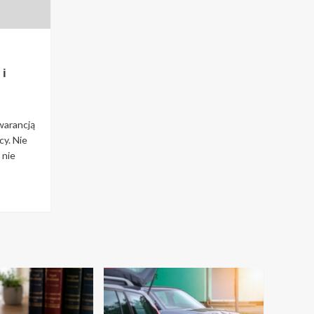
 i
warancją
cy. Nie
 nie