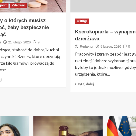
port
Zdrowie
zy o których musisz
Usługi
ać, żeby bezpiecznie
Kserokopiarki – wynajem
ąć
dzierżawa
r
21 lutego, 2020
9
Redaktor
8 lutego, 2020
0
dząca, słabość do dobrej kuchni
Pracowity i zgrany zespół jest g
 czynniki. Rzeczy, które decydują
rzetelnej i dobrze wykonanej pra
rze kilogramów i prowadzą do
byłoby to jednak możliwe, gdyby
est...
urządzenia, które...
j
Czytaj dalej