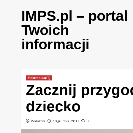
Skip
to
IMPS.pl – portal
content
Twoich
informacji
Elektronika(IT)
Zacznij przygo
dziecko
Redaktor
10 grudnia, 2017
0