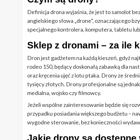
Definicja drona wyjaśnia, że jest to samolot 
angielskiego słowa „drone”, oznaczającego bzy
specjalnego kontrolera, komputera, tabletu lu
Sklep z dronami – za ile 
Dron jest gadżetem na każdą kieszeń, gdyż naj
rodeo 150, będący doskonałą zabawką dla nastol
oraz kręcenia ujęć z lotu ptaka. Drony ze średn
tysięcy złotych. Drony profesjonalne są jedna
medialna, wojsko czy filmowcy.
Jeżeli wspólne zainteresowanie będzie się roz
przypadku posiadania większego budżetu – naw
wygodne sterowanie, bez konieczności wydawani
Jakie drony są dostępne