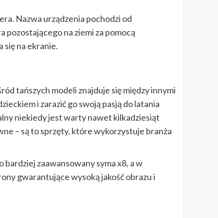
mera. Nazwa urządzenia pochodzi od
ora pozostającego na ziemi za pomocą
 się na ekranie.
ród tańszych modeli znajduje się między innymi
eckiem i zarazić go swoją pasją do latania
alny niekiedy jest warty nawet kilkadziesiąt
ne – są to sprzęty, które wykorzystuje branża
co bardziej zaawansowany syma x8, a w
rony gwarantujące wysoką jakość obrazu i