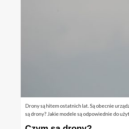
Drony są hitem ostatnich lat. Są obecnie urzą
są drony? Jakie modele są odpowiednie do uży
Czym są drony?