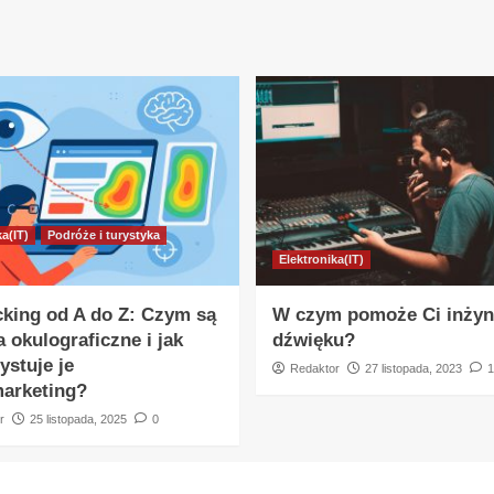
ka(IT)
Podróże i turystyka
Elektronika(IT)
cking od A do Z: Czym są
W czym pomoże Ci inżyn
 okulograficzne i jak
dźwięku?
ystuje je
Redaktor
27 listopada, 2023
1
arketing?
r
25 listopada, 2025
0