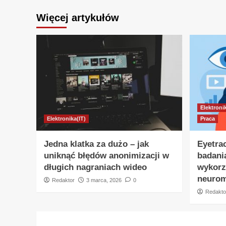
Więcej artykułów
Elektroni
Elektronika(IT)
Praca
Jedna klatka za dużo – jak
Eyetra
uniknąć błędów anonimizacji w
badania
długich nagraniach wideo
wykorz
neurom
Redaktor
3 marca, 2026
0
Redakto