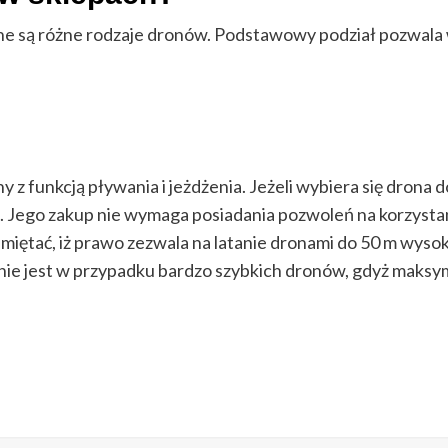
e są różne rodzaje dronów. Podstawowy podział pozwala 
 z funkcją pływania i jeżdżenia. Jeżeli wybiera się drona
g. Jego zakup nie wymaga posiadania pozwoleń na korzyst
miętać, iż prawo zezwala na latanie dronami do 50 m wyso
obnie jest w przypadku bardzo szybkich dronów, gdyż maks