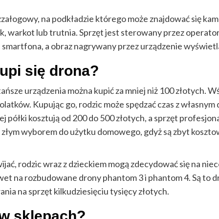
bezzałogowy, na podkładzie którego może znajdować się ka
k, warkot lub trutnia. Sprzęt jest sterowany przez operat
b smartfona, a obraz nagrywany przez urządzenie wyświetla
kupi się drona?
tańsze urządzenia można kupić za mniej niż 100 złotych. Wś
atków. Kupując go, rodzic może spędzać czas z własnym dzi
iej półki kosztują od 200 do 500 złotych, a sprzęt profesjon
k złym wyborem do użytku domowego, gdyż są zbyt kosztow
wijać, rodzic wraz z dzieckiem mogą zdecydować się na nie
et na rozbudowane drony phantom 3 i phantom 4. Są to d
a na sprzęt kilkudziesięciu tysięcy złotych.
 w sklepach?