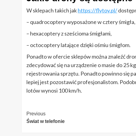
W sklepach takich jak
https://flytoy.pl/
dostępn
– quadrocoptery wyposażone w cztery śmigła,
– hexacoptery z sześcioma śmigłami,
– octocoptery latające dzięki ośmiu śmigłom.
Ponadto w ofercie sklepów można znaleźć drony
zdecydować się na urządzenie o masie do 25 k
rejestrowania sprzętu. Ponadto powinno się pa
lepiej jest pozostawić profesjonalistom. Pod
lotów wynosi 100 km/h.
Continue
Previous
Świat w telefonie
Reading