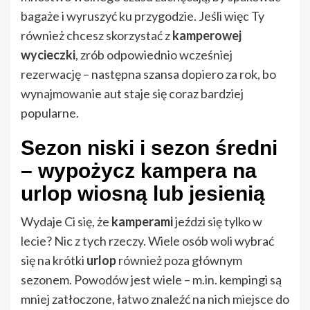
bagaże i wyruszyć ku przygodzie. Jeśli więc Ty
również chcesz skorzystać z
kamperowej
wycieczki
, zrób odpowiednio wcześniej
rezerwację – następna szansa dopiero za rok, bo
wynajmowanie aut staje się coraz bardziej
popularne.
Sezon niski i sezon średni
– wypożycz kampera na
urlop wiosną lub jesienią
Wydaje Ci się, że
kamperami
jeździ się tylko w
lecie? Nic z tych rzeczy. Wiele osób woli wybrać
się na krótki
urlop
również poza głównym
sezonem. Powodów jest wiele – m.in. kempingi są
mniej zatłoczone, łatwo znaleźć na nich miejsce do