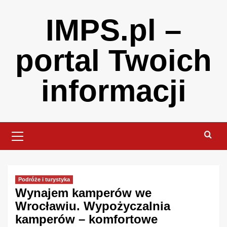
Skip
IMPS.pl –
to
content
portal Twoich
informacji
Primary
Menu
Podróże i turystyka
Wynajem kamperów we
Wrocławiu. Wypożyczalnia
kamperów – komfortowe