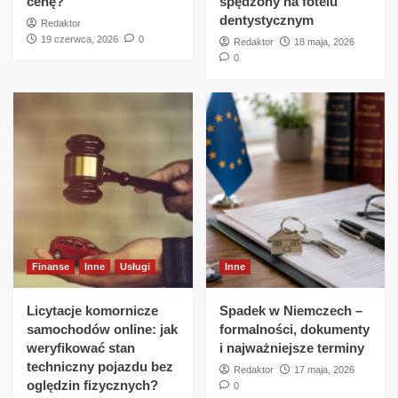
cenę?
spędzony na fotelu
dentystycznym
Redaktor
19 czerwca, 2026
0
Redaktor
18 maja, 2026
0
Finanse
Inne
Usługi
Inne
Licytacje komornicze
Spadek w Niemczech –
samochodów online: jak
formalności, dokumenty
weryfikować stan
i najważniejsze terminy
techniczny pojazdu bez
Redaktor
17 maja, 2026
oględzin fizycznych?
0