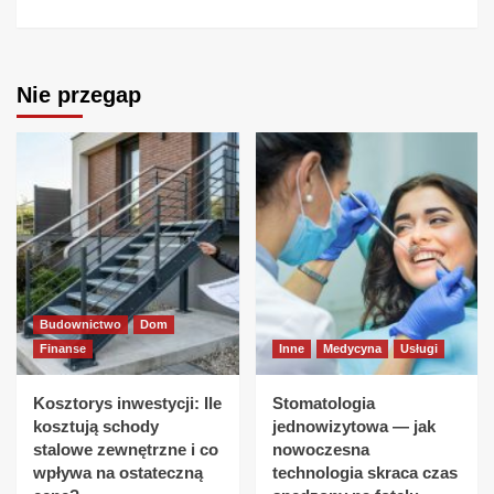
Nie przegap
Budownictwo
Dom
Finanse
Inne
Medycyna
Usługi
Kosztorys inwestycji: Ile
Stomatologia
kosztują schody
jednowizytowa — jak
stalowe zewnętrzne i co
nowoczesna
wpływa na ostateczną
technologia skraca czas