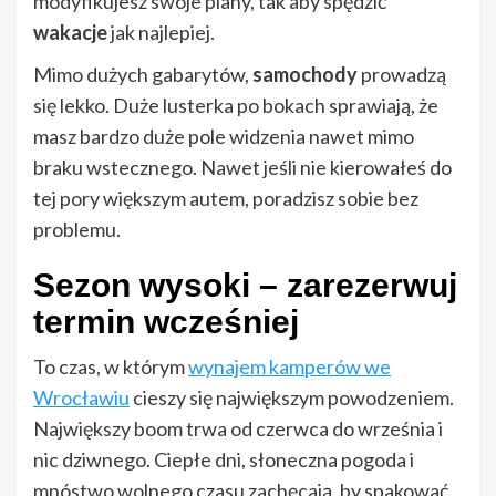
modyfikujesz swoje plany, tak aby spędzić
wakacje
jak najlepiej.
Mimo dużych gabarytów,
samochody
prowadzą
się lekko. Duże lusterka po bokach sprawiają, że
masz bardzo duże pole widzenia nawet mimo
braku wstecznego. Nawet jeśli nie kierowałeś do
tej pory większym autem, poradzisz sobie bez
problemu.
Sezon wysoki – zarezerwuj
termin wcześniej
To czas, w którym
wynajem kamperów we
Wrocławiu
cieszy się największym powodzeniem.
Największy boom trwa od czerwca do września i
nic dziwnego. Ciepłe dni, słoneczna pogoda i
mnóstwo wolnego czasu zachęcają, by spakować