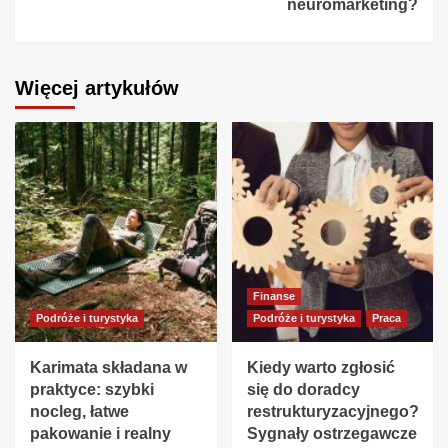
neuromarketing?
Więcej artykułów
Finanse
Podróże i turystyka
Podróże i turystyka
Praca
Karimata składana w
Kiedy warto zgłosić
praktyce: szybki
się do doradcy
nocleg, łatwe
restrukturyzacyjnego?
pakowanie i realny
Sygnały ostrzegawcze