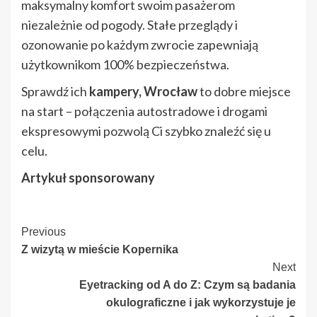
maksymalny komfort swoim pasażerom
niezależnie od pogody. Stałe przeglądy i
ozonowanie po każdym zwrocie zapewniają
użytkownikom 100% bezpieczeństwa.
Sprawdź ich
kampery, Wrocław
to dobre miejsce
na start – połączenia autostradowe i drogami
ekspresowymi pozwolą Ci szybko znaleźć się u
celu.
Artykuł sponsorowany
Continue
Previous
Z wizytą w mieście Kopernika
Reading
Next
Eyetracking od A do Z: Czym są badania
okulograficzne i jak wykorzystuje je