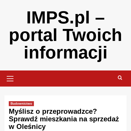
Skip
IMPS.pl –
to
content
portal Twoich
informacji
Primary
Menu
Budownictwo
Myślisz o przeprowadzce?
Sprawdź mieszkania na sprzedaż
w Oleśnicy