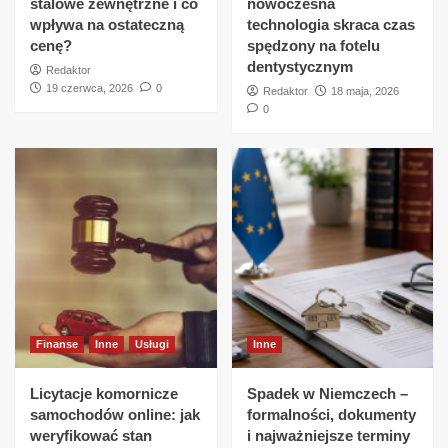
stalowe zewnętrzne i co
nowoczesna
wpływa na ostateczną
technologia skraca czas
cenę?
spędzony na fotelu
dentystycznym
Redaktor
19 czerwca, 2026
0
Redaktor
18 maja, 2026
0
Finanse
Inne
Usługi
Inne
Licytacje komornicze
Spadek w Niemczech –
samochodów online: jak
formalności, dokumenty
weryfikować stan
i najważniejsze terminy