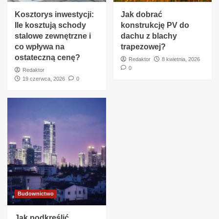
Kosztorys inwestycji:
Jak dobrać
Ile kosztują schody
konstrukcję PV do
stalowe zewnętrzne i
dachu z blachy
co wpływa na
trapezowej?
ostateczną cenę?
Redaktor
8 kwietnia, 2026
0
Redaktor
19 czerwca, 2026
0
Budownictwo
Jak podkreślić