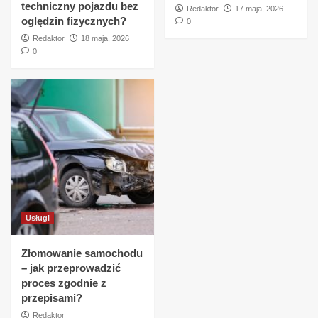
techniczny pojazdu bez
Redaktor
17 maja, 2026
oględzin fizycznych?
0
Redaktor
18 maja, 2026
0
Usługi
Złomowanie samochodu
– jak przeprowadzić
proces zgodnie z
przepisami?
Redaktor