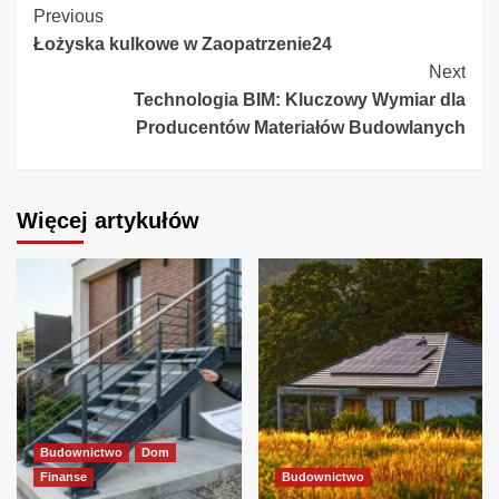
Continue
Previous
Łożyska kulkowe w Zaopatrzenie24
Reading
Next
Technologia BIM: Kluczowy Wymiar dla
Producentów Materiałów Budowlanych
Więcej artykułów
Budownictwo
Dom
Finanse
Budownictwo