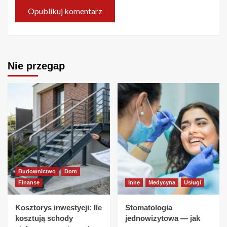
Nie przegap
Budownictwo
Dom
Finanse
Inne
Medycyna
Usługi
Kosztorys inwestycji: Ile
Stomatologia
kosztują schody
jednowizytowa — jak