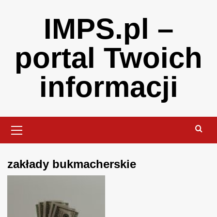
Skip
IMPS.pl –
to
content
portal Twoich
informacji
Primary
Menu
zakłady bukmacherskie