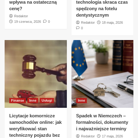
wpływa na ostateczną
technologia skraca czas
cenę?
spędzony na fotelu
dentystycznym
Redaktor
19 czerwca, 2026
0
Redaktor
18 maja, 2026
0
Finanse
Inne
Usługi
Inne
Licytacje komornicze
Spadek w Niemczech –
samochodów online: jak
formalności, dokumenty
weryfikować stan
i najważniejsze terminy
techniczny pojazdu bez
Redaktor
17 maja, 2026