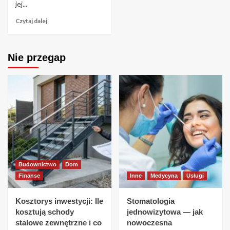
jej...
Czytaj dalej
Nie przegap
Budownictwo
Dom
Finanse
Inne
Medycyna
Usługi
Kosztorys inwestycji: Ile
Stomatologia
kosztują schody
jednowizytowa — jak
stalowe zewnętrzne i co
nowoczesna