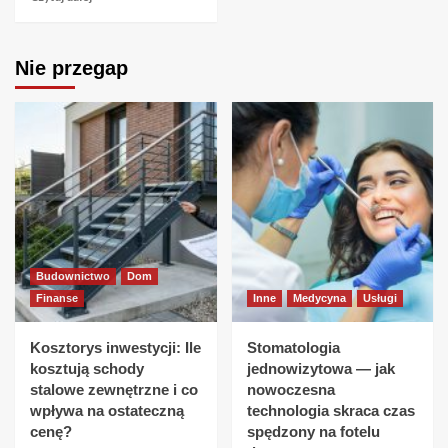
Nie przegap
Budownictwo
Dom
Finanse
Inne
Medycyna
Usługi
Kosztorys inwestycji: Ile
Stomatologia
kosztują schody
jednowizytowa — jak
stalowe zewnętrzne i co
nowoczesna
wpływa na ostateczną
technologia skraca czas
cenę?
spędzony na fotelu