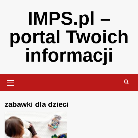
Skip
IMPS.pl –
to
content
portal Twoich
informacji
Primary
Menu
zabawki dla dzieci