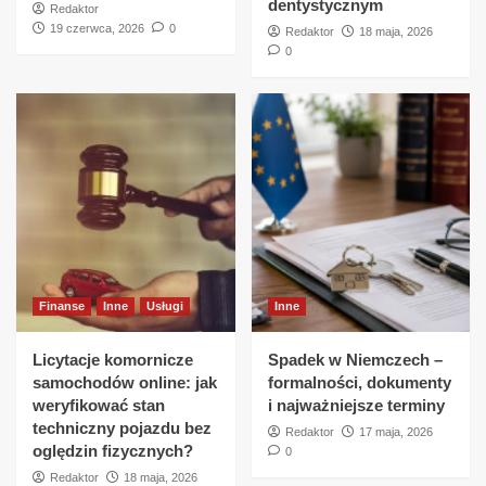
dentystycznym
Redaktor
19 czerwca, 2026
0
Redaktor
18 maja, 2026
0
Finanse
Inne
Usługi
Inne
Licytacje komornicze
Spadek w Niemczech –
samochodów online: jak
formalności, dokumenty
weryfikować stan
i najważniejsze terminy
techniczny pojazdu bez
Redaktor
17 maja, 2026
oględzin fizycznych?
0
Redaktor
18 maja, 2026