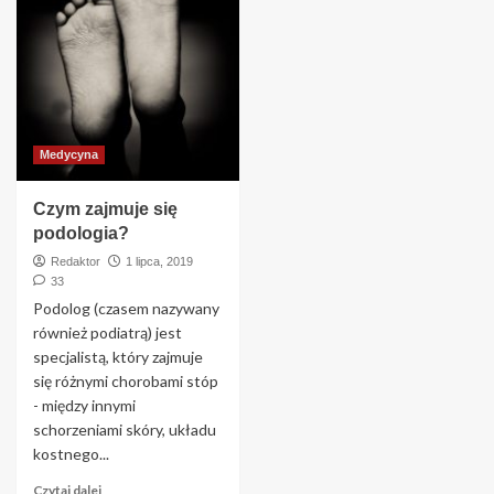
Medycyna
Czym zajmuje się
podologia?
Redaktor
1 lipca, 2019
33
Podolog (czasem nazywany
również podiatrą) jest
specjalistą, który zajmuje
się różnymi chorobami stóp
- między innymi
schorzeniami skóry, układu
kostnego...
Czytaj dalej