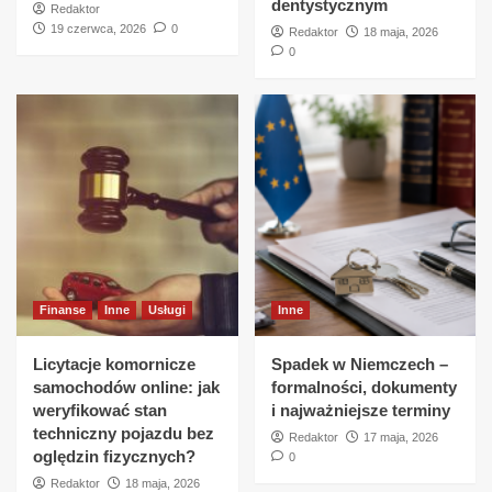
dentystycznym
Redaktor
19 czerwca, 2026
0
Redaktor
18 maja, 2026
0
Finanse
Inne
Usługi
Inne
Licytacje komornicze
Spadek w Niemczech –
samochodów online: jak
formalności, dokumenty
weryfikować stan
i najważniejsze terminy
techniczny pojazdu bez
Redaktor
17 maja, 2026
oględzin fizycznych?
0
Redaktor
18 maja, 2026