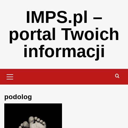
Skip
IMPS.pl –
to
content
portal Twoich
informacji
Primary
Menu
podolog