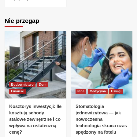
Nie przegap
Budownictwo
Dom
Finanse
Inne
Medycyna
Usługi
Kosztorys inwestycji: Ile
Stomatologia
kosztują schody
jednowizytowa — jak
stalowe zewnętrzne i co
nowoczesna
wpływa na ostateczną
technologia skraca czas
cenę?
spędzony na fotelu