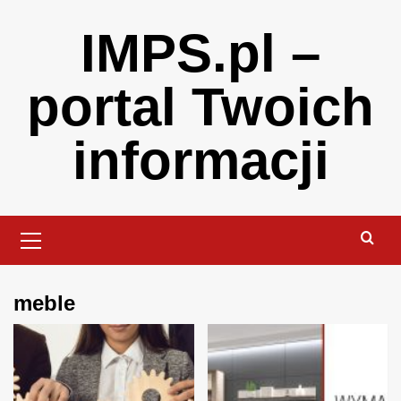
Skip
IMPS.pl –
to
content
portal Twoich
informacji
Primary
Menu
meble