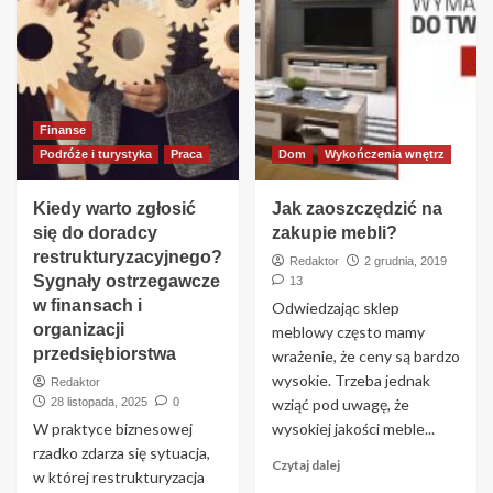
Finanse
Podróże i turystyka
Praca
Dom
Wykończenia wnętrz
Kiedy warto zgłosić
Jak zaoszczędzić na
się do doradcy
zakupie mebli?
restrukturyzacyjnego?
Redaktor
2 grudnia, 2019
Sygnały ostrzegawcze
13
w finansach i
Odwiedzając sklep
organizacji
meblowy często mamy
przedsiębiorstwa
wrażenie, że ceny są bardzo
wysokie. Trzeba jednak
Redaktor
28 listopada, 2025
0
wziąć pod uwagę, że
W praktyce biznesowej
wysokiej jakości meble...
rzadko zdarza się sytuacja,
Czytaj dalej
w której restrukturyzacja