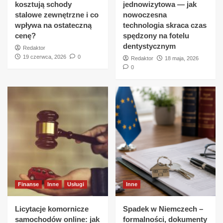
kosztują schody
jednowizytowa — jak
stalowe zewnętrzne i co
nowoczesna
wpływa na ostateczną
technologia skraca czas
cenę?
spędzony na fotelu
dentystycznym
Redaktor
19 czerwca, 2026
0
Redaktor
18 maja, 2026
0
Finanse
Inne
Usługi
Inne
Licytacje komornicze
Spadek w Niemczech –
samochodów online: jak
formalności, dokumenty