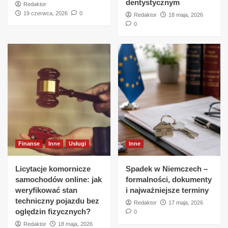
dentystycznym
Redaktor
19 czerwca, 2026
0
Redaktor
18 maja, 2026
0
Finanse
Inne
Usługi
Inne
Licytacje komornicze
Spadek w Niemczech –
samochodów online: jak
formalności, dokumenty
weryfikować stan
i najważniejsze terminy
techniczny pojazdu bez
Redaktor
17 maja, 2026
oględzin fizycznych?
0
Redaktor
18 maja, 2026