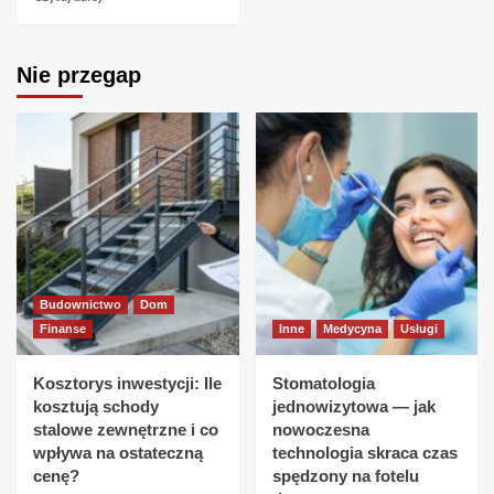
Nie przegap
Budownictwo
Dom
Finanse
Inne
Medycyna
Usługi
Kosztorys inwestycji: Ile
Stomatologia
kosztują schody
jednowizytowa — jak
stalowe zewnętrzne i co
nowoczesna
wpływa na ostateczną
technologia skraca czas
cenę?
spędzony na fotelu