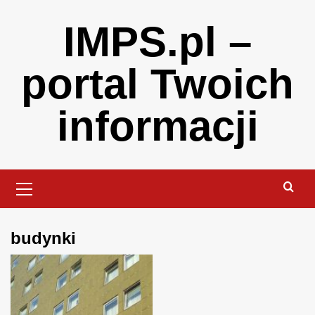
Skip
IMPS.pl –
to
content
portal Twoich
informacji
Primary
Menu
budynki