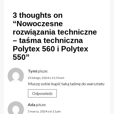
3 thoughts on
“
Nowoczesne
rozwiązania techniczne
– taśma techniczna
Polytex 560 i Polytex
550
”
Tymi
pisze:
23 lutego, 2024 o 11:54 am
Muszę sobie kupić taką taśmę do warsztatu
Odpowiedz
Ada
pisze:
5 marca, 2024 o 6:11 pm