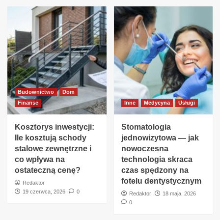
Budownictwo
Dom
Finanse
Inne
Medycyna
Usługi
Kosztorys inwestycji:
Stomatologia
Ile kosztują schody
jednowizytowa — jak
stalowe zewnętrzne i
nowoczesna
co wpływa na
technologia skraca
ostateczną cenę?
czas spędzony na
fotelu dentystycznym
Redaktor
19 czerwca, 2026
0
Redaktor
18 maja, 2026
0