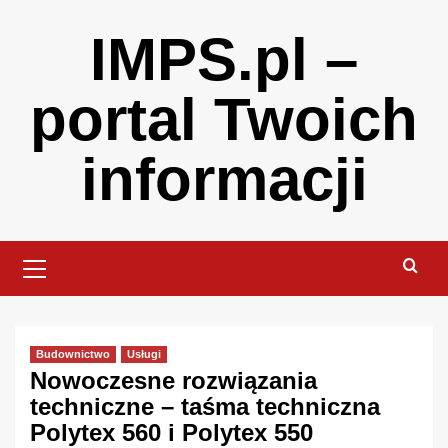
Skip
IMPS.pl –
to
content
portal Twoich
informacji
Primary
Menu
Budownictwo
Usługi
Nowoczesne rozwiązania
techniczne – taśma techniczna
Polytex 560 i Polytex 550