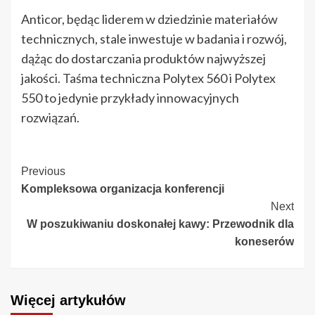
Anticor, będąc liderem w dziedzinie materiałów
technicznych, stale inwestuje w badania i rozwój,
dążąc do dostarczania produktów najwyższej
jakości. Taśma techniczna Polytex 560 i Polytex
550 to jedynie przykłady innowacyjnych
rozwiązań.
Continue
Previous
Kompleksowa organizacja konferencji
Reading
Next
W poszukiwaniu doskonałej kawy: Przewodnik dla
koneserów
Więcej artykułów