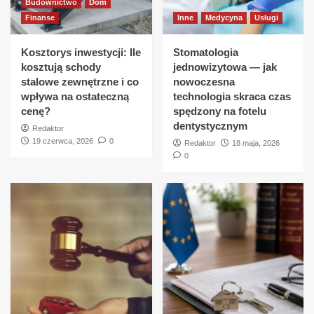
Budownictwo
Dom
Finanse
Inne
Medycyna
Usługi
Kosztorys inwestycji: Ile
Stomatologia
kosztują schody
jednowizytowa — jak
stalowe zewnętrzne i co
nowoczesna
wpływa na ostateczną
technologia skraca czas
cenę?
spędzony na fotelu
dentystycznym
Redaktor
19 czerwca, 2026
0
Redaktor
18 maja, 2026
0