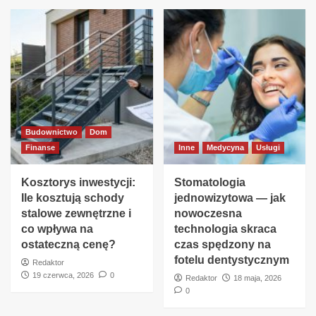
Budownictwo
Dom
Finanse
Inne
Medycyna
Usługi
Kosztorys inwestycji:
Stomatologia
Ile kosztują schody
jednowizytowa — jak
stalowe zewnętrzne i
nowoczesna
co wpływa na
technologia skraca
ostateczną cenę?
czas spędzony na
fotelu dentystycznym
Redaktor
19 czerwca, 2026
0
Redaktor
18 maja, 2026
0