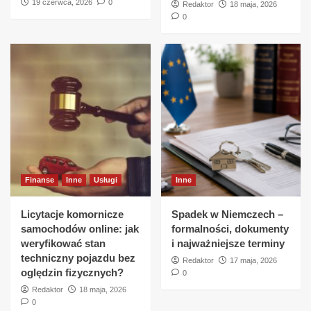
19 czerwca, 2026
0
Redaktor
18 maja, 2026
0
Finanse
Inne
Usługi
Inne
Licytacje komornicze
Spadek w Niemczech –
samochodów online: jak
formalności, dokumenty
weryfikować stan
i najważniejsze terminy
techniczny pojazdu bez
Redaktor
17 maja, 2026
oględzin fizycznych?
0
Redaktor
18 maja, 2026
0