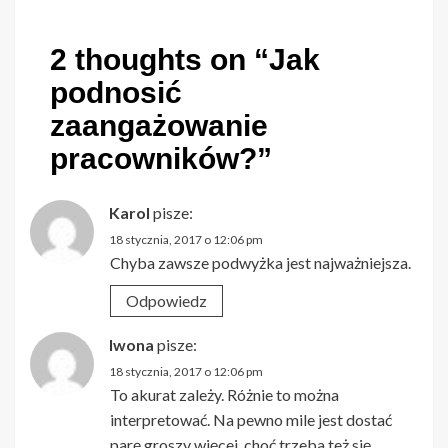
2 thoughts on “
Jak
podnosić
zaangażowanie
pracowników?
”
Karol
pisze:
18 stycznia, 2017 o 12:06 pm
Chyba zawsze podwyżka jest najważniejsza.
Odpowiedz
Iwona
pisze:
18 stycznia, 2017 o 12:06 pm
To akurat zależy. Różnie to można
interpretować. Na pewno mile jest dostać
parę groszy więcej, choć trzeba też się