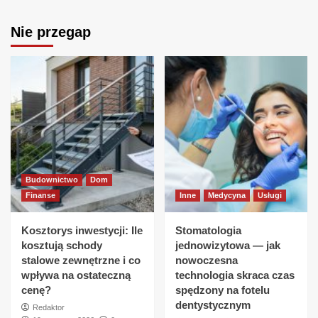
Nie przegap
Budownictwo
Dom
Finanse
Inne
Medycyna
Usługi
Kosztorys inwestycji: Ile
Stomatologia
kosztują schody
jednowizytowa — jak
stalowe zewnętrzne i co
nowoczesna
wpływa na ostateczną
technologia skraca czas
cenę?
spędzony na fotelu
dentystycznym
Redaktor