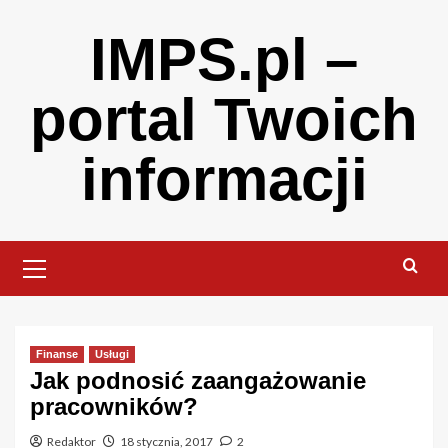
Skip
IMPS.pl –
to
content
portal Twoich
informacji
Primary
Menu
Finanse
Usługi
Jak podnosić zaangażowanie
pracowników?
Redaktor
18 stycznia, 2017
2