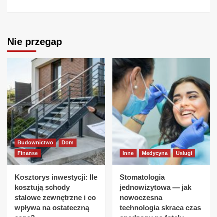
Nie przegap
Budownictwo
Dom
Finanse
Inne
Medycyna
Usługi
Kosztorys inwestycji: Ile
Stomatologia
kosztują schody
jednowizytowa — jak
stalowe zewnętrzne i co
nowoczesna
wpływa na ostateczną
technologia skraca czas