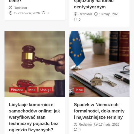
cenę?
spędzony na fotelu
dentystycznym
Redaktor
19 czerwca, 2026
0
Redaktor
18 maja, 2026
0
Finanse
Inne
Usługi
Inne
Licytacje komornicze
Spadek w Niemczech –
samochodów online: jak
formalności, dokumenty
weryfikować stan
i najważniejsze terminy
techniczny pojazdu bez
Redaktor
17 maja, 2026
oględzin fizycznych?
0