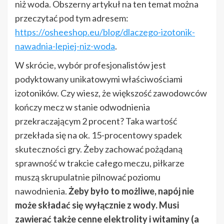
niż woda. Obszerny artykuł na ten temat można
przeczytać pod tym adresem:
https://osheeshop.eu/blog/dlaczego-izotonik-
nawadnia-lepiej-niz-woda
.
W skrócie, wybór profesjonalistów jest
podyktowany unikatowymi właściwościami
izotoników. Czy wiesz, że większość zawodowców
kończy mecz w stanie odwodnienia
przekraczającym 2 procent? Taka wartość
przekłada się na ok. 15-procentowy spadek
skuteczności gry. Żeby zachować pożądaną
sprawność w trakcie całego meczu, piłkarze
muszą skrupulatnie pilnować poziomu
nawodnienia.
Żeby było to możliwe, napój nie
może składać się wyłącznie z wody. Musi
zawierać także cenne elektrolity i witaminy (a