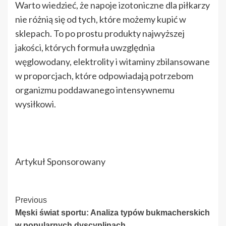
Warto wiedzieć, że napoje izotoniczne dla piłkarzy
nie różnią się od tych, które możemy kupić w
sklepach. To po prostu produkty najwyższej
jakości, których formuła uwzględnia
węglowodany, elektrolity i witaminy zbilansowane
w proporcjach, które odpowiadają potrzebom
organizmu poddawanego intensywnemu
wysiłkowi.
Artykuł Sponsorowany
Continue
Previous
Męski świat sportu: Analiza typów bukmacherskich
Reading
w popularnych dyscyplinach