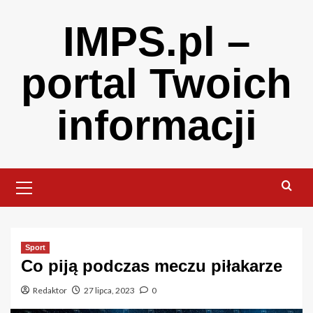
Skip
IMPS.pl –
to
content
portal Twoich
informacji
Primary
Menu
Sport
Co piją podczas meczu piłakarze
Redaktor
27 lipca, 2023
0