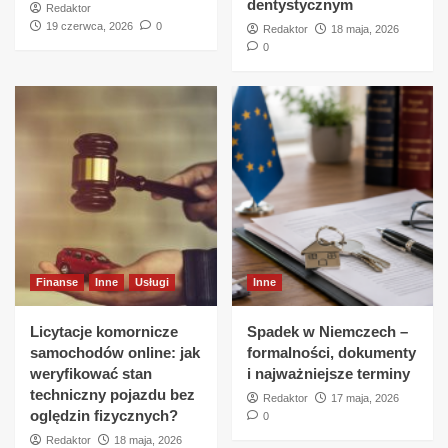
dentystycznym
Redaktor
19 czerwca, 2026
0
Redaktor
18 maja, 2026
0
Finanse
Inne
Usługi
Inne
Licytacje komornicze
Spadek w Niemczech –
samochodów online: jak
formalności, dokumenty
weryfikować stan
i najważniejsze terminy
techniczny pojazdu bez
Redaktor
17 maja, 2026
oględzin fizycznych?
0
Redaktor
18 maja, 2026