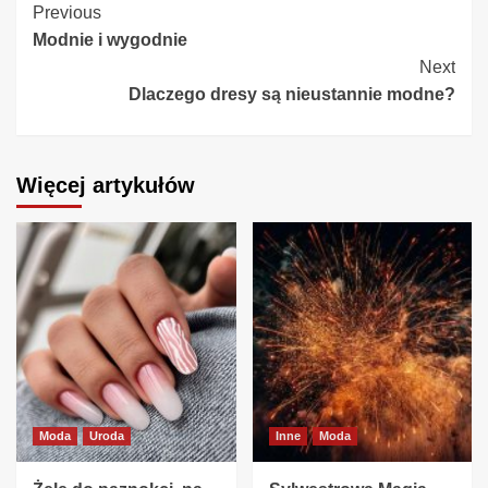
Continue
Previous
Modnie i wygodnie
Reading
Next
Dlaczego dresy są nieustannie modne?
Więcej artykułów
Moda
Uroda
Inne
Moda