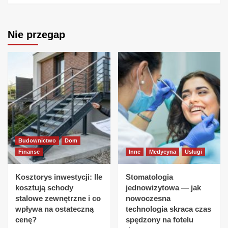
Nie przegap
Budownictwo
Dom
Finanse
Inne
Medycyna
Usługi
Kosztorys inwestycji: Ile
Stomatologia
kosztują schody
jednowizytowa — jak
stalowe zewnętrzne i co
nowoczesna
wpływa na ostateczną
technologia skraca czas
cenę?
spędzony na fotelu