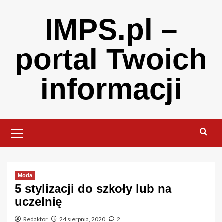
Skip
IMPS.pl –
to
content
portal Twoich
informacji
Primary
Menu
Moda
5 stylizacji do szkoły lub na
uczelnię
Redaktor
24 sierpnia, 2020
2