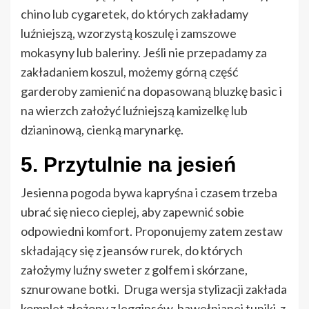
chino lub cygaretek, do których zakładamy
luźniejszą, wzorzystą koszulę i zamszowe
mokasyny lub baleriny. Jeśli nie przepadamy za
zakładaniem koszul, możemy górną część
garderoby zamienić na dopasowaną bluzkę basic i
na wierzch założyć luźniejszą kamizelkę lub
dzianinową, cienką marynarkę.
5. Przytulnie na jesień
Jesienna pogoda bywa kapryśna i czasem trzeba
ubrać się nieco cieplej, aby zapewnić sobie
odpowiedni komfort. Proponujemy zatem zestaw
składający się z jeansów rurek, do których
założymy luźny sweter z golfem i skórzane,
sznurowane botki. Druga wersja stylizacji zakłada
komplet złożony z legginsów, bawełnianej tuniki z