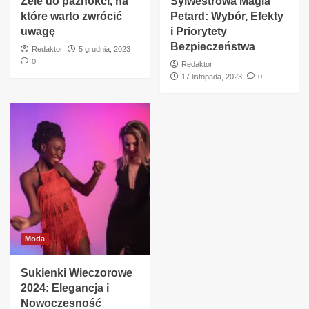
Żele do paznokci, na
Sylwestrowa Magia
które warto zwrócić
Petard: Wybór, Efekty
uwagę
i Priorytety
Bezpieczeństwa
Redaktor
5 grudnia, 2023
0
Redaktor
17 listopada, 2023
0
Moda
Sukienki Wieczorowe
2024: Elegancja i
Nowoczesność