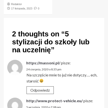
Redaktor
17 listopada, 2023
0
2 thoughts on “
5
stylizacji do szkoły lub
na uczelnię
”
https://massoni.pl/
pisze:
24 sierpnia, 2020 o 8:35 pm
Na szczęście mnie to już nie dotyczy…. ech,
starość
Odpowiedz
http://www.protect-vehicle.eu/
pisze:
5 września, 2020 o 7:08 pm