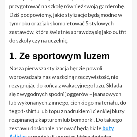
przygotować na szkołę również swoją garderobę.
Dziś podpowiemy, jakie stylizacje będą modne w
tym roku oraz jak skompletować 5 stylowych
zestawów, które świetnie sprawdzą się jako outfit
do szkoły czy na uczelnię.
1. Ze sportowym luzem
Nasza pierwsza stylizacja będzie powoli
wprowadzała nas w szkolną rzeczywistość, nie
rezygnując do końca z wakacyjnego luzu. Składa
się z wygodnych spodni joggerów – jeansowych
lub wykonanych z innego, cienkiego materiału, do
tego t-shirtu lub topu z nadrukiem i cienkiej bluzy
rozpinanej z kapturem lub bomberki. Do takiego
zestawu doskonale pasować będą białe
buty
Adidas
w modelu Superstar, które dodadzą