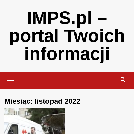
Skip
IMPS.pl –
to
content
portal Twoich
informacji
Primary
Menu
Miesiąc:
listopad 2022