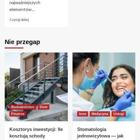
najważniejszych
elementów...
Czytaj dalej
Nie przegap
Budownictwo
Dom
Finanse
Inne
Medycyna
Usługi
Kosztorys inwestycji: Ile
Stomatologia
kosztują schody
jednowizytowa — jak