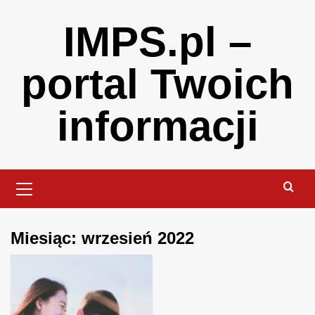
Skip
IMPS.pl –
to
content
portal Twoich
informacji
Primary
Menu
Miesiąc:
wrzesień 2022