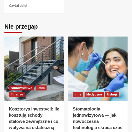
Czytaj dalej
Nie przegap
Budownictwo
Dom
Finanse
Inne
Medycyna
Usługi
Kosztorys inwestycji: Ile
Stomatologia
kosztują schody
jednowizytowa — jak
stalowe zewnętrzne i co
nowoczesna
wpływa na ostateczną
technologia skraca czas