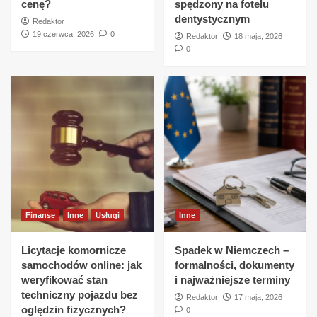
cenę?
spędzony na fotelu
dentystycznym
Redaktor
19 czerwca, 2026
0
Redaktor
18 maja, 2026
0
Finanse
Inne
Usługi
Inne
Licytacje komornicze
Spadek w Niemczech –
samochodów online: jak
formalności, dokumenty
weryfikować stan
i najważniejsze terminy
techniczny pojazdu bez
Redaktor
17 maja, 2026
oględzin fizycznych?
0