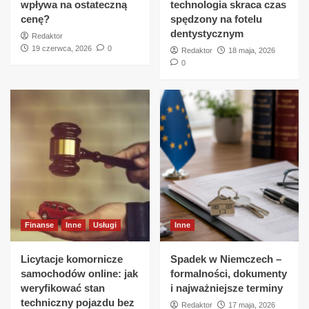
wpływa na ostateczną
technologia skraca czas
cenę?
spędzony na fotelu
dentystycznym
Redaktor
19 czerwca, 2026
0
Redaktor
18 maja, 2026
0
Finanse
Inne
Usługi
Inne
Licytacje komornicze
Spadek w Niemczech –
samochodów online: jak
formalności, dokumenty
weryfikować stan
i najważniejsze terminy
techniczny pojazdu bez
Redaktor
17 maja, 2026