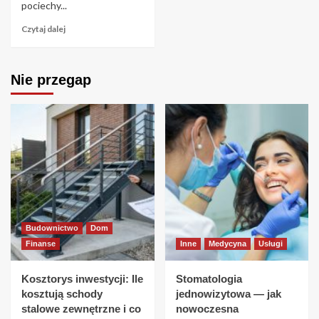
pociechy...
Czytaj dalej
Nie przegap
Budownictwo
Dom
Finanse
Inne
Medycyna
Usługi
Kosztorys inwestycji: Ile
Stomatologia
kosztują schody
jednowizytowa — jak
stalowe zewnętrzne i co
nowoczesna