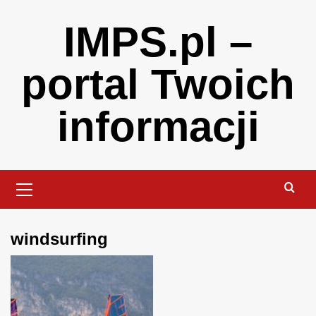
Skip
IMPS.pl –
to
content
portal Twoich
informacji
Primary
Menu
windsurfing