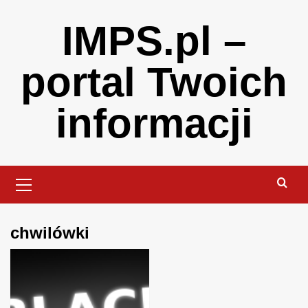
Skip
IMPS.pl –
to
content
portal Twoich
informacji
Primary
Menu
chwilówki