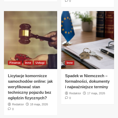
0
Finanse
Inne
Usługi
Inne
Licytacje komornicze
Spadek w Niemczech –
samochodów online: jak
formalności, dokumenty
weryfikować stan
i najważniejsze terminy
techniczny pojazdu bez
Redaktor
17 maja, 2026
oględzin fizycznych?
0
Redaktor
18 maja, 2026
0