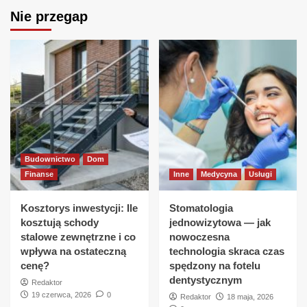
Nie przegap
Budownictwo
Dom
Finanse
Inne
Medycyna
Usługi
Kosztorys inwestycji: Ile
Stomatologia
kosztują schody
jednowizytowa — jak
stalowe zewnętrzne i co
nowoczesna
wpływa na ostateczną
technologia skraca czas
cenę?
spędzony na fotelu
dentystycznym
Redaktor
19 czerwca, 2026
0
Redaktor
18 maja, 2026