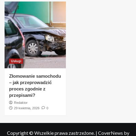
Usługi
Złomowanie samochodu
– jak przeprowadzić
proces zgodnie z
przepisami?
Redaktor
29 kwietnia, 2026
0
Copyright © Wszelkie prawa zastrzeżone.
|
CoverNews
by